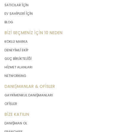
SATICILAR İÇİN
EV SAHİPLERİ İÇİN
BLOG
BİZİ SEÇMENİZ İÇİN 10 NEDEN
KÖKLÜ MARKA
DENEYİMLİ EKİP
GÜÇ BİRLİKTELİĞİ
HİZMET ALANLARI
NETWORKING
DANIŞMANLAR & OFİSLER
GAYRİMENKUL DANIŞMANLARI
OFİSLER
BİZE KATILIN
DANIŞMAN OL
FRANCHISE