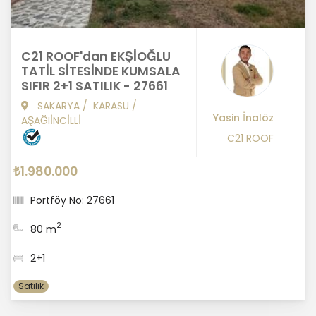
C21 ROOF'dan EKŞİOĞLU
TATİL SİTESİNDE KUMSALA
SIFIR 2+1 SATILIK - 27661
SAKARYA
/
KARASU
/
Yasin İnalöz
AŞAĞIİNCİLLİ
C21 ROOF
₺1.980.000
Portföy No: 27661
2
80 m
2+1
Satılık