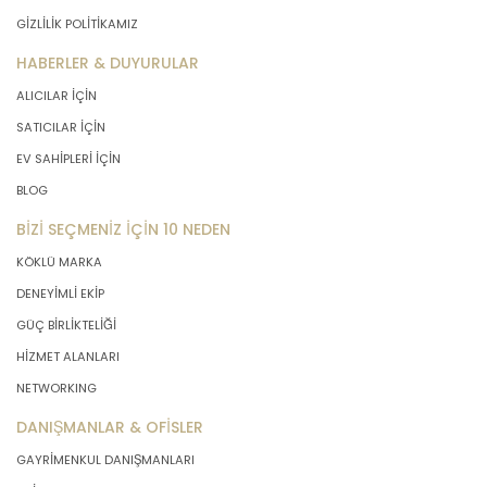
GİZLİLİK POLİTİKAMIZ
HABERLER & DUYURULAR
ALICILAR İÇİN
SATICILAR İÇİN
EV SAHİPLERİ İÇİN
BLOG
BİZİ SEÇMENİZ İÇİN 10 NEDEN
KÖKLÜ MARKA
DENEYİMLİ EKİP
GÜÇ BİRLİKTELİĞİ
HİZMET ALANLARI
NETWORKING
DANIŞMANLAR & OFİSLER
GAYRİMENKUL DANIŞMANLARI