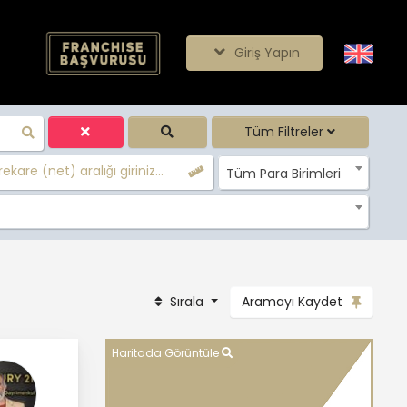
Giriş Yapın
Tüm Filtreler
ekare (net) aralığı giriniz...
Tüm Para Birimleri
Sırala
Aramayı Kaydet
Haritada Görüntüle