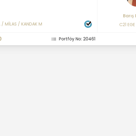
Barış 
A
/
MİLAS
/
KANDAK M
C21 EGE
0
Portföy No: 20461