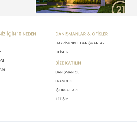
NİZ İÇİN 10 NEDEN
DANIŞMANLAR & OFİSLER
GAYRİMENKUL DANIŞMANLARI
P
OFİSLER
İĞİ
BİZE KATILIN
ARI
DANIŞMAN OL
FRANCHISE
İŞ FIRSATLARI
İLETİŞİM