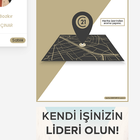
Bozkır
 ÇINAR
Satılık