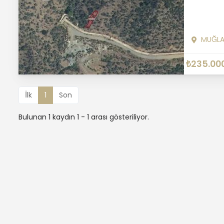
MUĞL
₺235.00
İlk
1
Son
Bulunan 1 kaydın 1 - 1 arası gösteriliyor.