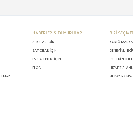
HABERLER & DUYURULAR
BİZİ SEÇME
ALICILAR İÇİN
KÖKLÜ MARKA
SATICILAR İÇİN
DENEYİMLİ EKİ
EV SAHİPLERİ İÇİN
GÜÇ BİRLİKTEL
BLOG
HİZMET ALANL
 OLMAK
NETWORKING