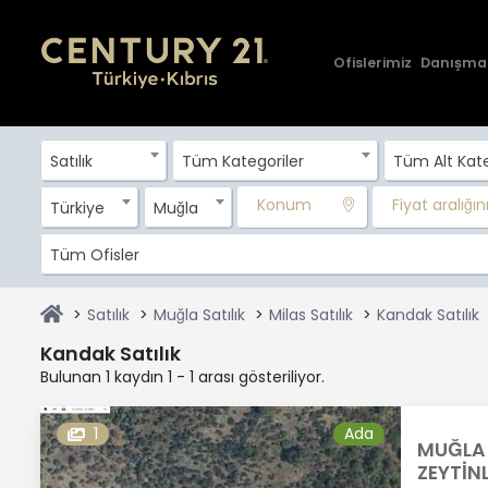
Ofislerimiz
Danışma
Satılık
Tüm Kategoriler
Tüm Alt Kate
Konum
Fiyat aralığını 
Türkiye
Muğla
Tüm Ofisler
Satılık
Muğla Satılık
Milas Satılık
Kandak Satılık
Kandak Satılık
Bulunan 1 kaydın 1 - 1 arası gösteriliyor.
1
Ada
MUĞLA 
ZEYTİNL