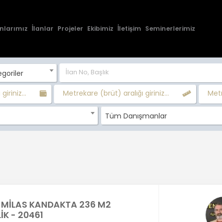
nlarımız
İlanlar
Projeler
Ekibimiz
İletişim
Seminerlerimiz
goriler
giriniz...
Metrekare (brüt) aralığı giriniz...
Metr
Tüm Danışmanlar
MİLAS KANDAKTA 236 M2
İK - 20461