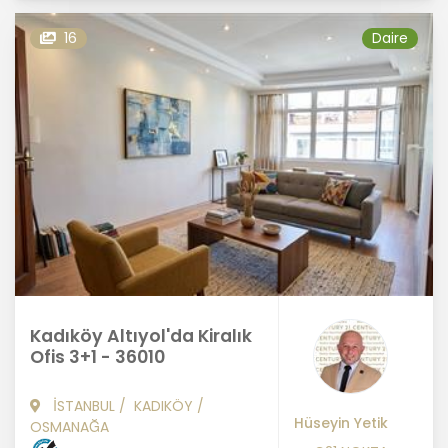
16
Daire
Kadıköy Altıyol'da Kiralık
Ofis 3+1 - 36010
İSTANBUL
/
KADIKÖY
/
Hüseyin Yetik
OSMANAĞA