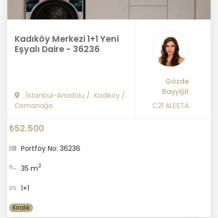
Kadıköy Merkezi 1+1 Yeni
Eşyalı Daire - 36236
Gözde
Bayyiğit
İstanbul-Anadolu
/
Kadıköy
/
Osmanağa
C21 ALESTA
₺52.500
Portföy No: 36236
2
35 m
1+1
Kiralık