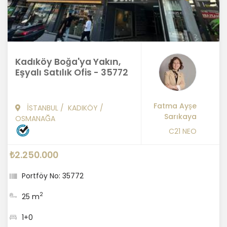
Kadıköy Boğa'ya Yakın,
Eşyalı Satılık Ofis - 35772
Fatma Ayşe
İSTANBUL
/
KADIKÖY
/
Sarıkaya
OSMANAĞA
C21 NEO
₺2.250.000
Portföy No: 35772
2
25 m
1+0