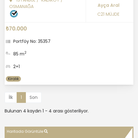
İSTANBUL
/
KADIKÖY
/
Ayça Aral
OSMANAĞA
C21 MÜJDE
₺70.000
Portföy No: 35357
2
85 m
2+1
Kiralık
İlk
1
Son
Bulunan 4 kaydın 1 - 4 arası gösteriliyor.
Haritada Görüntüle