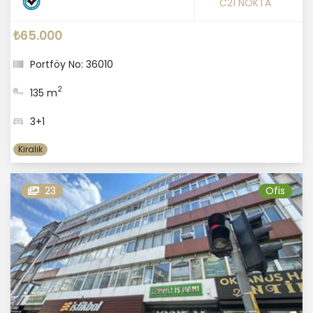
C21 NOKTA
₺65.000
Portföy No: 36010
2
135 m
3+1
Kiralık
23
Ofis