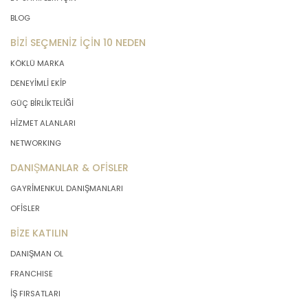
BLOG
BİZİ SEÇMENİZ İÇİN 10 NEDEN
KÖKLÜ MARKA
DENEYİMLİ EKİP
GÜÇ BİRLİKTELİĞİ
HİZMET ALANLARI
NETWORKING
DANIŞMANLAR & OFİSLER
GAYRİMENKUL DANIŞMANLARI
OFİSLER
BİZE KATILIN
DANIŞMAN OL
FRANCHISE
İŞ FIRSATLARI