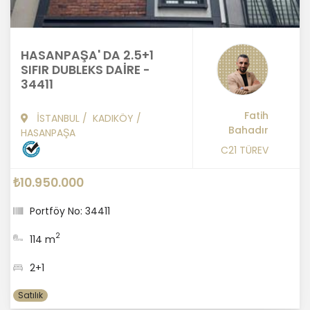
HASANPAŞA' DA 2.5+1
SIFIR DUBLEKS DAİRE -
34411
Fatih
İSTANBUL
/
KADIKÖY
/
Bahadır
HASANPAŞA
C21 TÜREV
₺10.950.000
Portföy No: 34411
2
114 m
2+1
Satılık