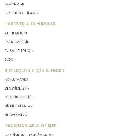
SEMİNERLER
GİZLİLİK POLİTİKAMIZ
HABERLER & DUYURULAR
ALICILAR İÇİN
SATICILAR İÇİN
EV SAHİPLERİ İÇİN
BLOG
BİZİ SEÇMENİZ İÇİN 10 NEDEN
KÖKLÜ MARKA
DENEYİMLİ EKİP
GÜÇ BİRLİKTELİĞİ
HİZMET ALANLARI
NETWORKING
DANIŞMANLAR & OFİSLER
GAYRİMENKUL DANIŞMANLARI