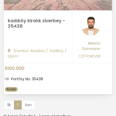
kadıköy kiralık ziverbey -
35438
Mevlüt
Durmazer
İstanbul-Anadolu
/
Kadıköy
/
Eğitim
C21 FOREVER
₺100.000
Portföy No: 35438
Kiralık
İlk
1
Son