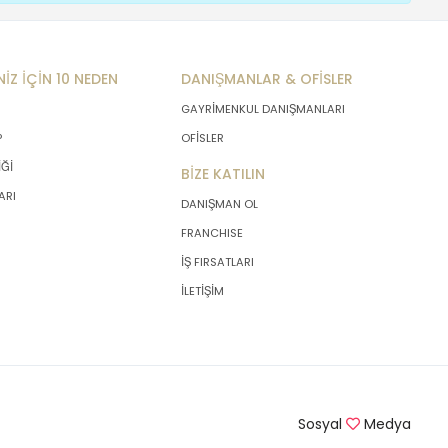
NİZ İÇİN 10 NEDEN
DANIŞMANLAR & OFİSLER
GAYRİMENKUL DANIŞMANLARI
P
OFİSLER
İĞİ
BİZE KATILIN
ARI
DANIŞMAN OL
FRANCHISE
İŞ FIRSATLARI
İLETİŞİM
Sosyal
Medya