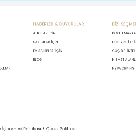
HABERLER & DUYURULAR
BİZİ SEÇME
ALICILAR İÇİN
KÖKLÜ MARKA
SATICILAR İÇİN
DENEYİMLİ EKİ
EV SAHİPLERİ İÇİN
GÜÇ BİRLİKTEL
BLOG
HİZMET ALANL
 OLMAK
NETWORKING
 İşlenmesi Politikası
Çerez Politikası