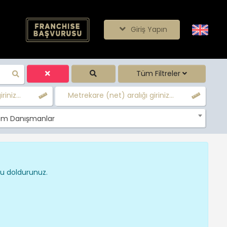
Giriş Yapın
Tüm Filtreler
iniz...
Metrekare (net) aralığı giriniz...
m Danışmanlar
nu doldurunuz.