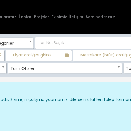
nlarımız
İlanlar
Projeler
Ekibimiz
İletişim
Seminerlerimiz
goriler
Fiyat aralığını giriniz...
Metrekare (brüt) aralığı gir
Tüm Ofisler
Tü
dır. Sizin için çalışma yapmamızı dilerseniz, lütfen talep formu