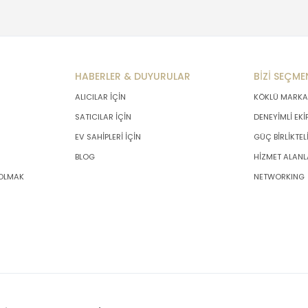
HABERLER & DUYURULAR
BİZİ SEÇME
ALICILAR İÇİN
KÖKLÜ MARKA
SATICILAR İÇİN
DENEYİMLİ EKİ
EV SAHİPLERİ İÇİN
GÜÇ BİRLİKTEL
BLOG
HİZMET ALANL
 OLMAK
NETWORKING