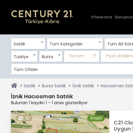
Ofislerimiz
Danışma
Satılık
Tüm Kategoriler
Tüm Alt Kate
Konum
Fiyat aralığını 
Türkiye
Bursa
Tüm Ofisler
Satılık
Bursa Satılık
İznik Satılık
Hacıosman Satıl
İznik Hacıosman Satılık
Bulunan 1 kaydın 1 - 1 arası gösteriliyor.
10
İmarlı
C21 Cius
Uygun 