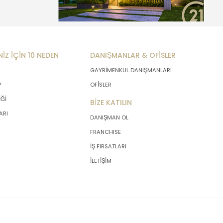
NİZ İÇİN 10 NEDEN
DANIŞMANLAR & OFİSLER
GAYRİMENKUL DANIŞMANLARI
P
OFİSLER
İĞİ
BİZE KATILIN
ARI
DANIŞMAN OL
FRANCHISE
İŞ FIRSATLARI
İLETİŞİM