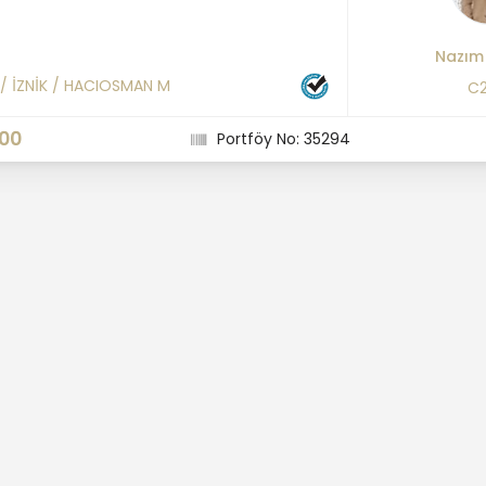
Nazım
/
İZNİK
/
HACIOSMAN M
C2
000
Portföy No: 35294