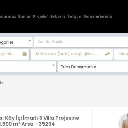
nlarımız
İlanlar
Projeler
Ekibimiz
İletişim
Seminerlerimiz
goriler
giriniz...
Metrekare (brüt) aralığı giriniz...
Metr
Tüm Danışmanlar
ık
; Köy İçi İmarlı 3 Villa Projesine
1.500 m² Arsa - 35294