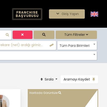
Giriş Yapın
Tüm Filtreler
ekare (net) aralığı giriniz...
Tüm Para Birimleri
Sırala
Aramayı Kaydet
Haritada Görüntüle