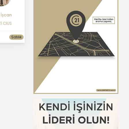
 İşcan
1 CIUS
Satılık