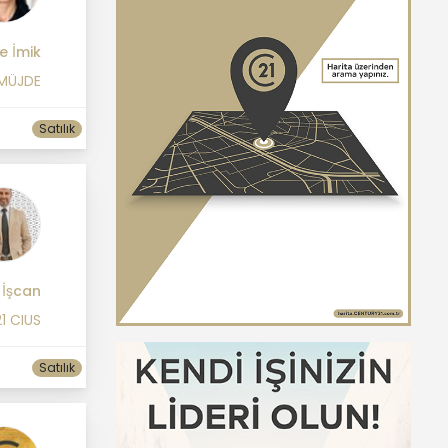
e İmik
 MÜJDE
Satılık
 İşcan
1 CIUS
Satılık