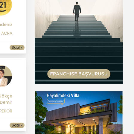
deniz
1 ACRA
Satılık
Gökçe
Demir
 REKOR
Satılık