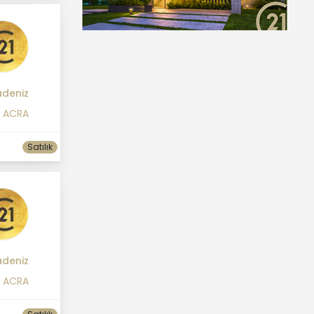
deniz
1 ACRA
Satılık
deniz
1 ACRA