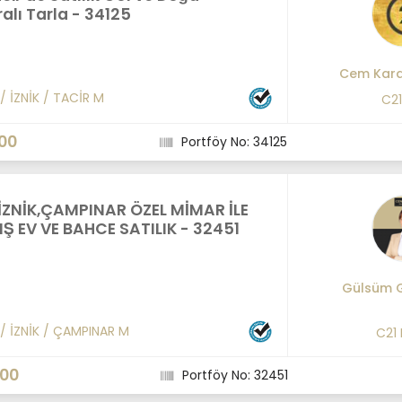
lı Tarla - 34125
Cem Kara
/
İZNİK
/
TACİR M
C2
00
Portföy No: 34125
İZNİK,ÇAMPINAR ÖZEL MİMAR İLE
Ş EV VE BAHCE SATILIK - 32451
Gülsüm 
/
İZNİK
/
ÇAMPINAR M
C21
000
Portföy No: 32451