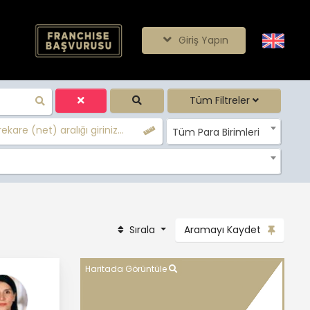
Giriş Yapın
Tüm Filtreler
ekare (net) aralığı giriniz...
Tüm Para Birimleri
Sırala
Aramayı Kaydet
Haritada Görüntüle