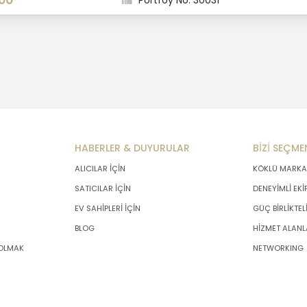
00
Portföy No: 30031
HABERLER & DUYURULAR
BİZİ SEÇME
ALICILAR İÇİN
KÖKLÜ MARKA
SATICILAR İÇİN
DENEYİMLİ EKİ
EV SAHİPLERİ İÇİN
GÜÇ BİRLİKTEL
BLOG
HİZMET ALANL
 OLMAK
NETWORKING