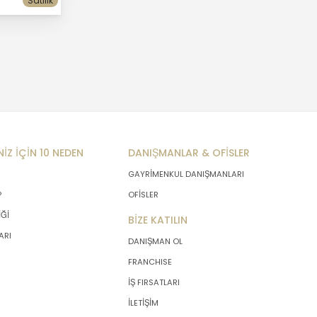
Satılık
NİZ İÇİN 10 NEDEN
DANIŞMANLAR & OFİSLER
GAYRİMENKUL DANIŞMANLARI
P
OFİSLER
İĞİ
BİZE KATILIN
ARI
DANIŞMAN OL
FRANCHISE
İŞ FIRSATLARI
İLETİŞİM