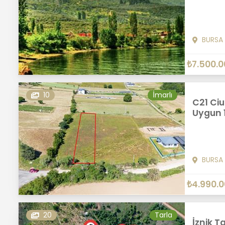
BURSA
₺7.500.0
10
İmarlı
C21 Cius
Uygun 
BURSA
₺4.990.
20
Tarla
İznik T