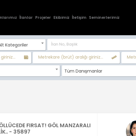
nlarımız
İlanlar
Projeler
Ekibimiz
İletişim
Seminerlerimiz
lt Kategoriler
giriniz...
Metrekare (brüt) aralığı giriniz...
Metr
Tüm Danışmanlar
GÖLLÜCEDE FIRSAT! GÖL MANZARALI
İK.. - 35897