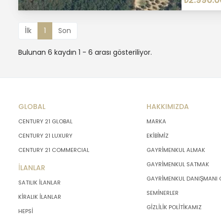
₺2.990.0
İlk
1
Son
Bulunan 6 kaydın 1 - 6 arası gösteriliyor.
GLOBAL
HAKKIMIZDA
CENTURY 21 GLOBAL
MARKA
CENTURY 21 LUXURY
EKİBİMİZ
CENTURY 21 COMMERCIAL
GAYRİMENKUL ALMAK
GAYRİMENKUL SATMAK
İLANLAR
GAYRİMENKUL DANIŞMANI
SATILIK İLANLAR
SEMİNERLER
KİRALIK İLANLAR
GİZLİLİK POLİTİKAMIZ
HEPSİ