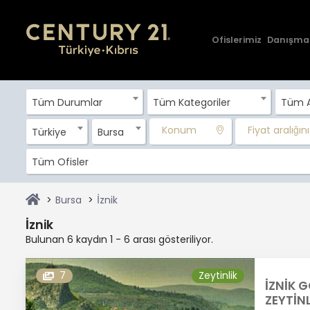
Ofislerimiz
Danışma
Tüm Durumlar
Tüm Kategoriler
Tüm A
Konum
Fiyat aralığını 
Türkiye
Bursa
Tüm Ofisler
Bursa
İznik
İznik
Bulunan 6 kaydın 1 - 6 arası gösteriliyor.
7
Zeytinlik
İZNİK 
ZEYTİNL