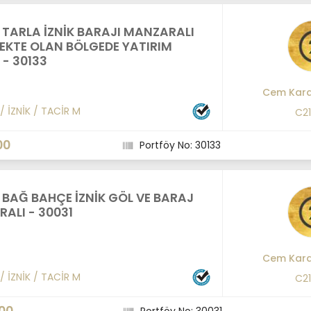
K TARLA İZNİK BARAJI MANZARALI
EKTE OLAN BÖLGEDE YATIRIM
 - 30133
Cem Kara
/
İZNİK
/
TACİR M
C2
00
Portföy No: 30133
K BAĞ BAHÇE İZNİK GÖL VE BARAJ
ALI - 30031
Cem Kara
/
İZNİK
/
TACİR M
C2