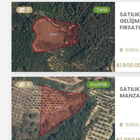
3
Tarla
SATILI
GELİŞM
FIRSATI
BURSA
₺1.800.0
4
Zeytinlik
SATILI
MANZAR
BURSA