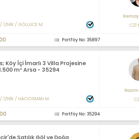
Remziy
/
İZNİK
/
GÖLLÜCE M
C21
00
Portföy No: 35897
; Köy İçi İmarlı 3 Villa Projesine
1.500 m² Arsa - 35294
Nazım
/
İZNİK
/
HACIOSMAN M
C2
000
Portföy No: 35294
acir'de Satılık Göl ve Doğa