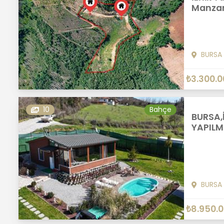
Manzara
BURSA
₺3.300.0
10
Bahçe
BURSA,
YAPILMI
BURSA
₺8.950.