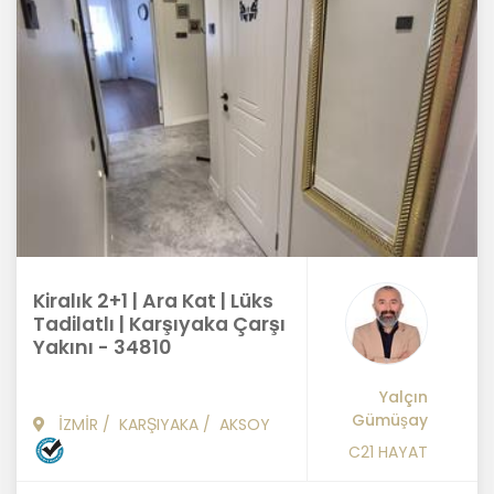
Kiralık 2+1 | Ara Kat | Lüks
Tadilatlı | Karşıyaka Çarşı
Yakını - 34810
Yalçın
Gümüşay
İZMİR
/
KARŞIYAKA
/
AKSOY
C21 HAYAT