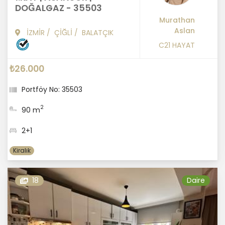
DOĞALGAZ - 35503
Murathan
Aslan
İZMİR
/
ÇİĞLİ
/
BALATÇIK
C21 HAYAT
₺26.000
Portföy No: 35503
2
90 m
2+1
Kiralık
18
Daire