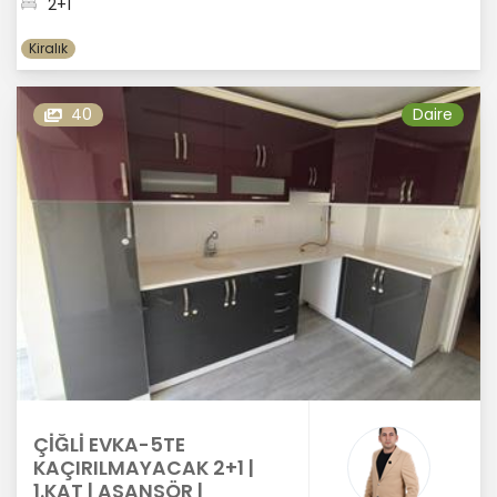
2+1
Kiralık
40
Daire
ÇİĞLİ EVKA-5TE
KAÇIRILMAYACAK 2+1 |
1.KAT | ASANSÖR |