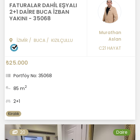
FATURALAR DAHİL EŞYALI
2+1 DAİRE BUCA İZBAN
YAKINI - 35068
Murathan
Aslan
İZMİR
/
BUCA
/
KIZILÇULLU
C21 HAYAT
₺25.000
Portföy No: 35068
2
85 m
2+1
Kiralık
20
Daire