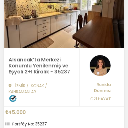
Alsancak’ta Merkezi
Konumlu Yenilenmiş ve
Eşyalı 2+1 Kiralık - 35237
Runida
İZMİR
/
KONAK
/
Dönmez
KAHRAMANLAR
C21 HAYAT
₺45.000
Portföy No: 35237