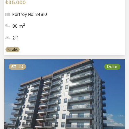
₺35.000
Portföy No: 34810
2
80 m
2+1
Kiralık
23
Daire