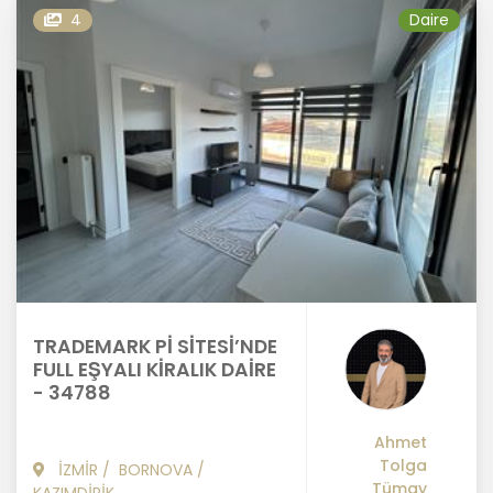
4
Daire
TRADEMARK Pİ SİTESİ’NDE
FULL EŞYALI KİRALIK DAİRE
- 34788
Ahmet
Tolga
İZMİR
/
BORNOVA
/
Tümay