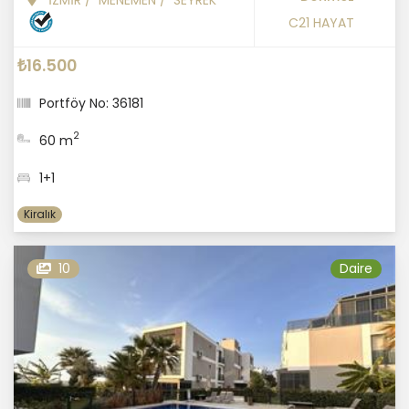
C21 HAYAT
₺16.500
Portföy No: 36181
2
60 m
1+1
Kiralık
10
Daire