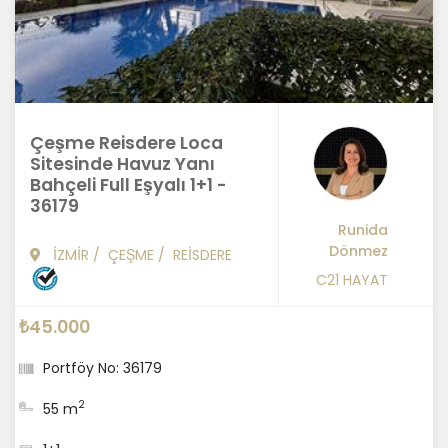
Çeşme Reisdere Loca
Sitesinde Havuz Yanı
Bahçeli Full Eşyalı 1+1 -
36179
Runida
Dönmez
İZMİR
/
ÇEŞME
/
REİSDERE
C21 HAYAT
₺45.000
Portföy No: 36179
2
55 m