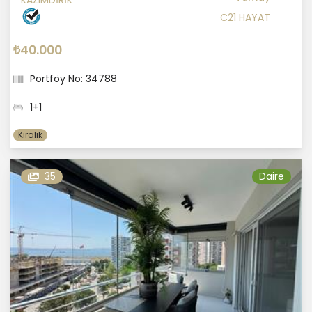
KAZIMDİRİK
C21 HAYAT
₺40.000
Portföy No: 34788
1+1
Kiralık
35
Daire