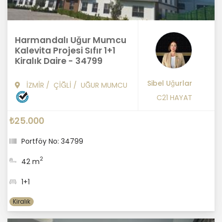
Harmandalı Uğur Mumcu
Kalevita Projesi Sıfır 1+1
Kiralık Daire - 34799
Sibel Uğurlar
İZMİR
/
ÇİĞLİ
/
UĞUR MUMCU
C21 HAYAT
₺25.000
Portföy No: 34799
2
42 m
1+1
Kiralık