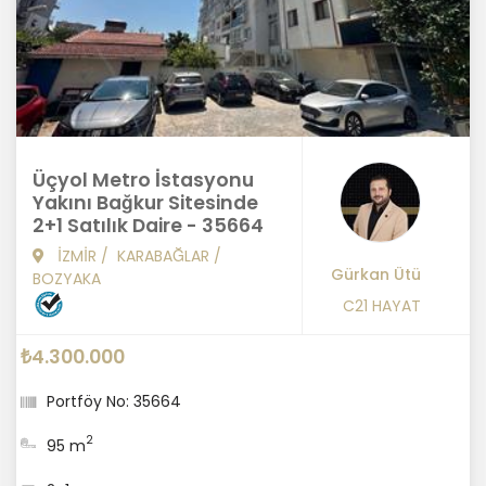
Üçyol Metro İstasyonu
Yakını Bağkur Sitesinde
2+1 Satılık Daire - 35664
İZMİR
/
KARABAĞLAR
/
Gürkan Ütü
BOZYAKA
C21 HAYAT
₺4.300.000
Portföy No: 35664
2
95 m