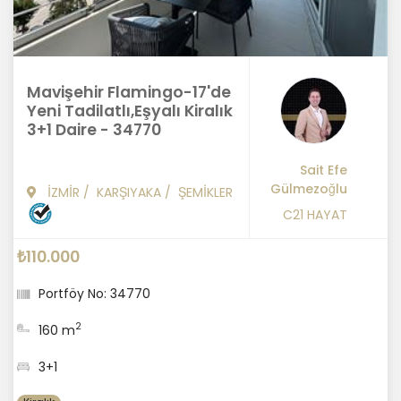
Mavişehir Flamingo-17'de
Yeni Tadilatlı,Eşyalı Kiralık
3+1 Daire - 34770
Sait Efe
Gülmezoğlu
İZMİR
/
KARŞIYAKA
/
ŞEMİKLER
C21 HAYAT
₺110.000
Portföy No: 34770
2
160 m
3+1