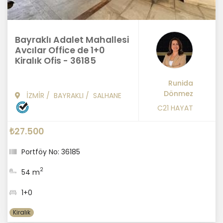
Bayraklı Adalet Mahallesi
Avcılar Office de 1+0
Kiralık Ofis - 36185
Runida
Dönmez
İZMİR
/
BAYRAKLI
/
SALHANE
C21 HAYAT
₺27.500
Portföy No: 36185
2
54 m
1+0
Kiralık