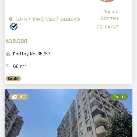
Runida
Dönmez
İZMİR
/
KARŞIYAKA
/
DEDEBAŞI
C21 HAYAT
₺35.000
Portföy No: 35757
2
60 m
Kiralık
40
Daire