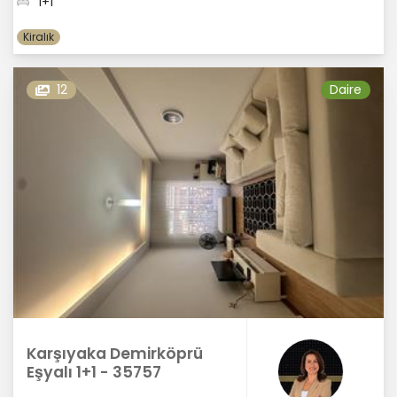
1+1
Kiralık
12
Daire
Karşıyaka Demirköprü
Eşyalı 1+1 - 35757