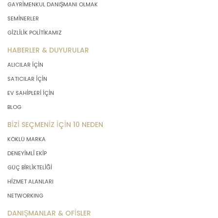
GAYRİMENKUL DANIŞMANI OLMAK
SEMİNERLER
GİZLİLİK POLİTİKAMIZ
HABERLER & DUYURULAR
ALICILAR İÇİN
SATICILAR İÇİN
EV SAHİPLERİ İÇİN
BLOG
BİZİ SEÇMENİZ İÇİN 10 NEDEN
KÖKLÜ MARKA
DENEYİMLİ EKİP
GÜÇ BİRLİKTELİĞİ
HİZMET ALANLARI
NETWORKING
DANIŞMANLAR & OFİSLER