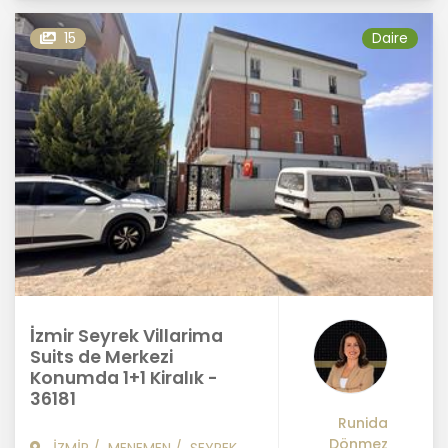
15
Daire
İzmir Seyrek Villarima
Suits de Merkezi
Konumda 1+1 Kiralık -
36181
Runida
Dönmez
İZMİR
/
MENEMEN
/
SEYREK