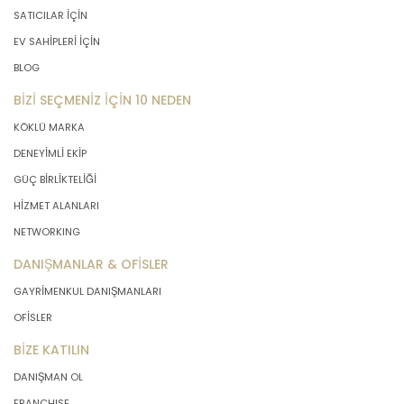
SATICILAR İÇİN
EV SAHİPLERİ İÇİN
BLOG
BİZİ SEÇMENİZ İÇİN 10 NEDEN
KÖKLÜ MARKA
DENEYİMLİ EKİP
GÜÇ BİRLİKTELİĞİ
HİZMET ALANLARI
NETWORKING
DANIŞMANLAR & OFİSLER
GAYRİMENKUL DANIŞMANLARI
OFİSLER
BİZE KATILIN
DANIŞMAN OL
FRANCHISE