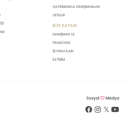
GAYRİMENKUL DANIŞMANLARI
P
OFİSLER
İĞİ
BİZE KATILIN
ARI
DANIŞMAN OL
FRANCHISE
İŞ FIRSATLARI
İLETİŞİM
Sosyal
Medya