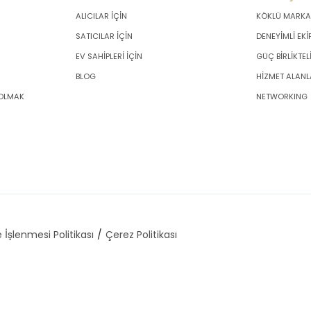
ALICILAR İÇİN
KÖKLÜ MARKA
SATICILAR İÇİN
DENEYİMLİ EKİ
EV SAHİPLERİ İÇİN
GÜÇ BİRLİKTEL
BLOG
HİZMET ALANL
 OLMAK
NETWORKING
 İşlenmesi Politikası
Çerez Politikası