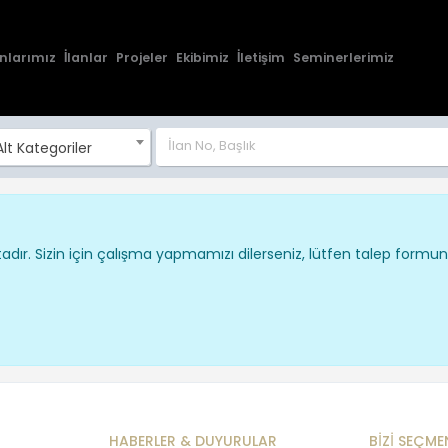
nlarımız
İlanlar
Projeler
Ekibimiz
İletişim
Seminerlerimiz
lt Kategoriler
dır. Sizin için çalışma yapmamızı dilerseniz, lütfen talep formu
HABERLER & DUYURULAR
BİZİ SEÇME