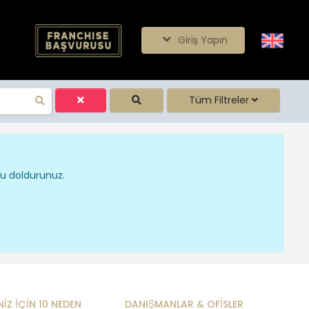
Giriş Yapın
Tüm Filtreler
nu doldurunuz.
NİZ İÇİN 10 NEDEN
DANIŞMANLAR & OFİSLER