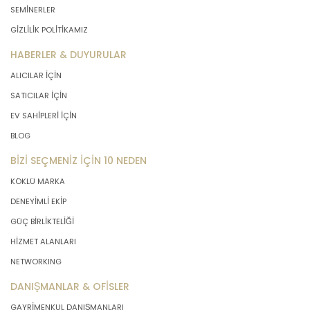
SEMİNERLER
GİZLİLİK POLİTİKAMIZ
HABERLER & DUYURULAR
ALICILAR İÇİN
SATICILAR İÇİN
EV SAHİPLERİ İÇİN
BLOG
BİZİ SEÇMENİZ İÇİN 10 NEDEN
KÖKLÜ MARKA
DENEYİMLİ EKİP
GÜÇ BİRLİKTELİĞİ
HİZMET ALANLARI
NETWORKING
DANIŞMANLAR & OFİSLER
GAYRİMENKUL DANIŞMANLARI