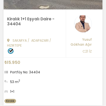
Kiralık 1+1 Eşyalı Daire -
34404
Yusuf
SAKARYA
/
ADAPAZARI
/
Gökhan Ağır
HIZIRTEPE
C21 İZ
₺15.950
Portföy No: 34404
2
53 m
1+1
Kiralık