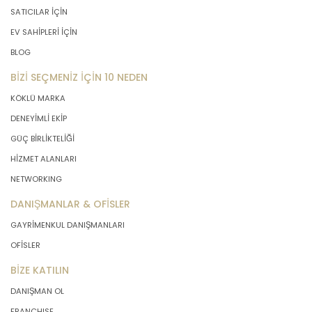
SATICILAR İÇİN
EV SAHİPLERİ İÇİN
BLOG
BİZİ SEÇMENİZ İÇİN 10 NEDEN
KÖKLÜ MARKA
DENEYİMLİ EKİP
GÜÇ BİRLİKTELİĞİ
HİZMET ALANLARI
NETWORKING
DANIŞMANLAR & OFİSLER
GAYRİMENKUL DANIŞMANLARI
OFİSLER
BİZE KATILIN
DANIŞMAN OL
FRANCHISE