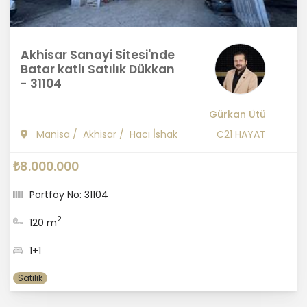
Akhisar Sanayi Sitesi'nde
Batar katlı Satılık Dükkan
- 31104
Gürkan Ütü
Manisa
/
Akhisar
/
Hacı İshak
C21 HAYAT
₺8.000.000
Portföy No: 31104
2
120 m
1+1
Satılık