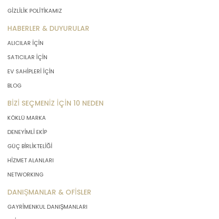
GİZLİLİK POLİTİKAMIZ
HABERLER & DUYURULAR
ALICILAR İÇİN
SATICILAR İÇİN
EV SAHİPLERİ İÇİN
BLOG
BİZİ SEÇMENİZ İÇİN 10 NEDEN
KÖKLÜ MARKA
DENEYİMLİ EKİP
GÜÇ BİRLİKTELİĞİ
HİZMET ALANLARI
NETWORKING
DANIŞMANLAR & OFİSLER
GAYRİMENKUL DANIŞMANLARI