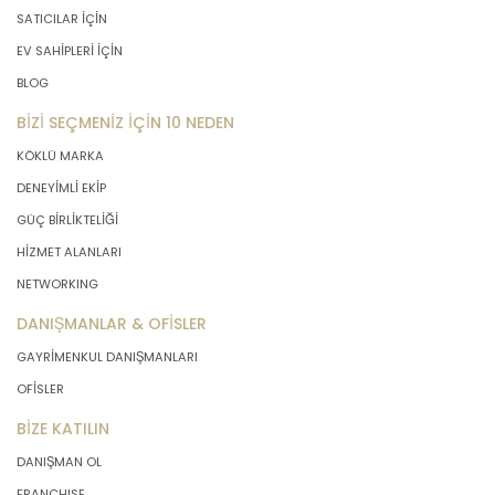
SATICILAR İÇİN
EV SAHİPLERİ İÇİN
BLOG
BİZİ SEÇMENİZ İÇİN 10 NEDEN
KÖKLÜ MARKA
DENEYİMLİ EKİP
GÜÇ BİRLİKTELİĞİ
HİZMET ALANLARI
NETWORKING
DANIŞMANLAR & OFİSLER
GAYRİMENKUL DANIŞMANLARI
OFİSLER
BİZE KATILIN
DANIŞMAN OL
FRANCHISE