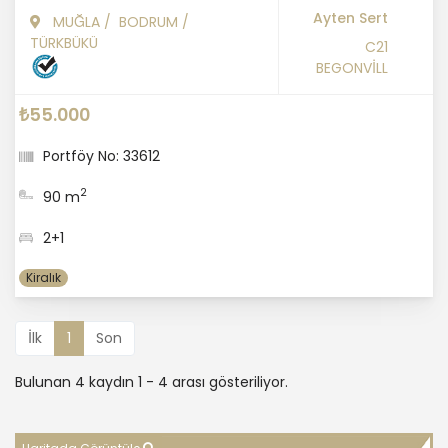
Ayten Sert
MUĞLA
/
BODRUM
/
TÜRKBÜKÜ
C21
BEGONVİLL
₺55.000
Portföy No: 33612
2
90 m
2+1
Kiralık
İlk
1
Son
Bulunan 4 kaydın 1 - 4 arası gösteriliyor.