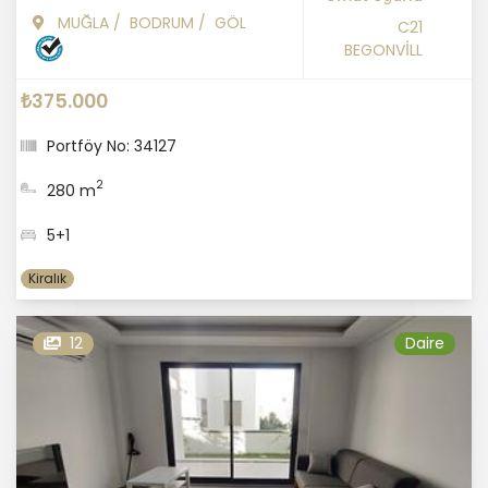
MUĞLA
/
BODRUM
/
GÖL
C21
BEGONVİLL
₺375.000
Portföy No: 34127
2
280 m
5+1
Kiralık
12
Daire