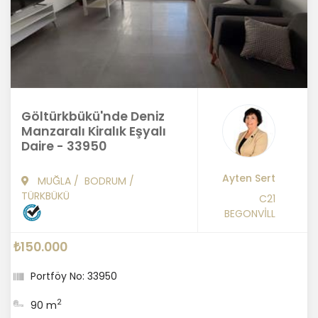
Göltürkbükü'nde Deniz
Manzaralı Kiralık Eşyalı
Daire - 33950
Ayten Sert
MUĞLA
/
BODRUM
/
TÜRKBÜKÜ
C21
BEGONVİLL
₺150.000
Portföy No: 33950
2
90 m