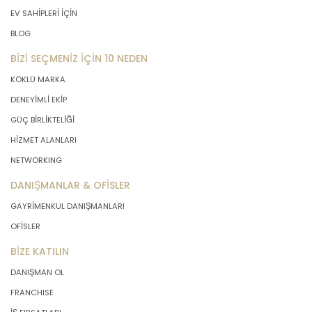
EV SAHİPLERİ İÇİN
BLOG
BİZİ SEÇMENİZ İÇİN 10 NEDEN
KÖKLÜ MARKA
DENEYİMLİ EKİP
GÜÇ BİRLİKTELİĞİ
HİZMET ALANLARI
NETWORKING
DANIŞMANLAR & OFİSLER
GAYRİMENKUL DANIŞMANLARI
OFİSLER
BİZE KATILIN
DANIŞMAN OL
FRANCHISE