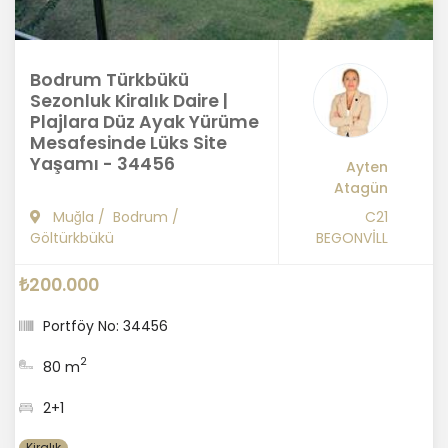
Bodrum Türkbükü
Sezonluk Kiralık Daire |
Plajlara Düz Ayak Yürüme
Mesafesinde Lüks Site
Yaşamı - 34456
Ayten
Atagün
Muğla
/
Bodrum
/
C21
Göltürkbükü
BEGONVİLL
₺200.000
Portföy No: 34456
2
80 m
2+1
Kiralık