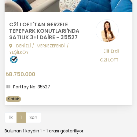
C21 LOFT'TAN GERZELE
TEPEPARK KONUTLARI'NDA
SATILIK 3+1 DAİRE - 35527
DENİZLİ
/
MERKEZEFENDİ
/
Elif Erdi
YEŞİLKÖY
C21 LOFT
₺8.750.000
Portföy No: 35527
Satılık
İlk
1
Son
Bulunan 1 kaydın 1 - 1 arası gösteriliyor.