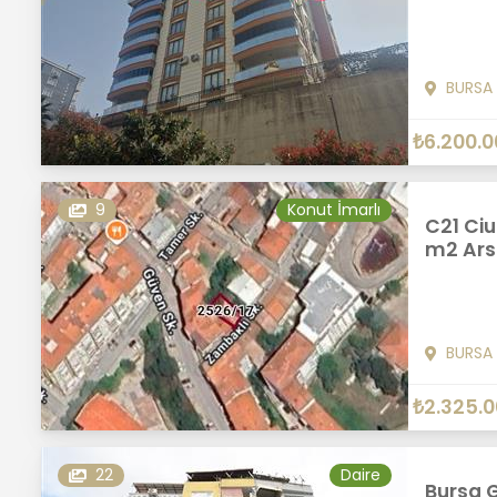
BURSA
₺6.200.0
9
Konut İmarlı
C21 Ciu
m2 Ars
BURSA
₺2.325.
22
Daire
Bursa G