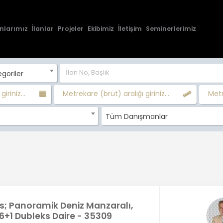
nlarımız
İlanlar
Projeler
Ekibimiz
İletişim
Seminerlerimiz
goriler
giriniz...
Metrekare (brüt) aralığı giriniz...
Metr
Tüm Danışmanlar
s; Panoramik Deniz Manzaralı,
6+1 Dubleks Daire - 35309