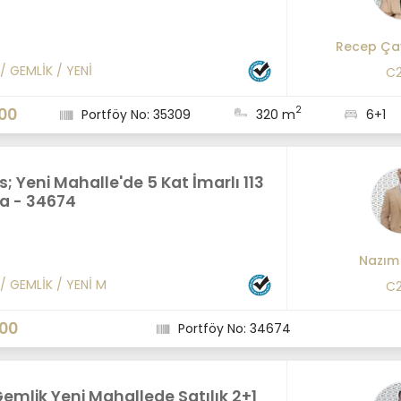
Recep Ça
/
GEMLİK
/
YENİ
C2
2
00
Portföy No: 35309
320 m
6+1
s; Yeni Mahalle'de 5 Kat İmarlı 113
a - 34674
Nazım
/
GEMLİK
/
YENİ M
C2
000
Portföy No: 34674
emlik Yeni Mahallede Satılık 2+1