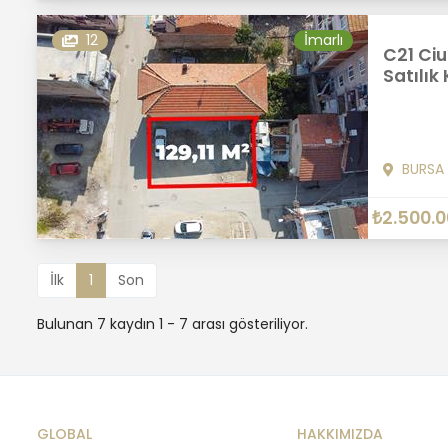
12
İmarlı
C21 Ciu
Satılık
BURSA
₺2.500.
İlk
1
Son
Bulunan 7 kaydın 1 - 7 arası gösteriliyor.
GLOBAL
HAKKIMIZDA