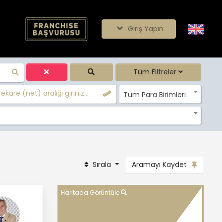
Giriş Yapın
Tüm Filtreler
ekare (net) aralığı giriniz...
Tüm Para Birimleri
Sırala
Aramayı Kaydet
Haritada Görüntüle