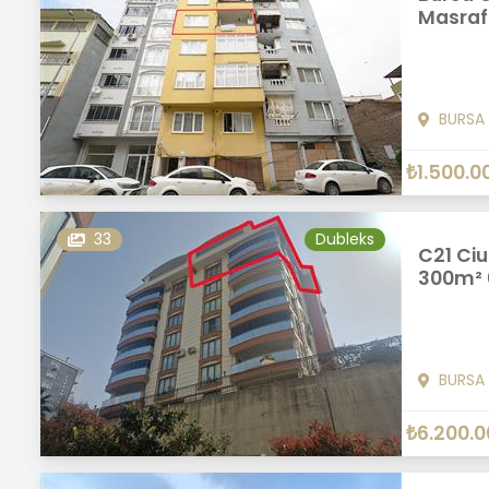
Masrafs
BURSA
₺1.500.0
33
Dubleks
C21 Ciu
300m² 
BURSA
₺6.200.0