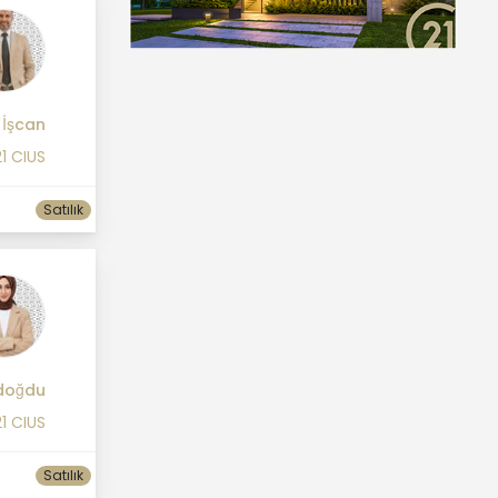
 İşcan
1 CIUS
Satılık
doğdu
1 CIUS
Satılık