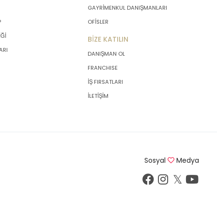
GAYRİMENKUL DANIŞMANLARI
P
OFİSLER
İĞİ
BİZE KATILIN
ARI
DANIŞMAN OL
FRANCHISE
İŞ FIRSATLARI
İLETİŞİM
Sosyal
Medya