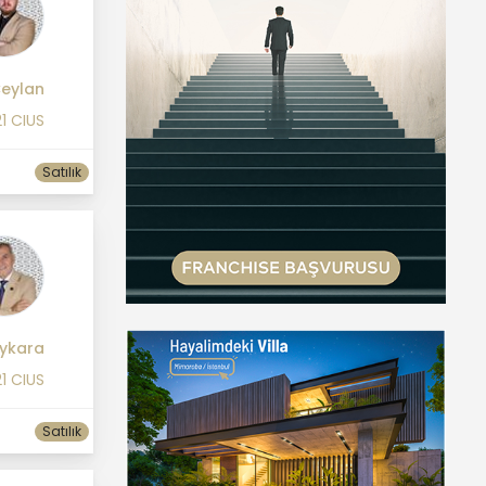
eylan
1 CIUS
Satılık
ykara
1 CIUS
Satılık