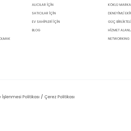
ALICILAR İÇİN
KÖKLÜ MARKA
SATICILAR İÇİN
DENEYİMLİ EKİ
EV SAHİPLERİ İÇİN
GÜÇ BİRLİKTEL
BLOG
HİZMET ALANL
 OLMAK
NETWORKING
 İşlenmesi Politikası
Çerez Politikası