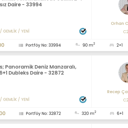
ız Daire - 33994
Orhan C
/
GEMLİK
/
YENİ
C2
2
00
Portföy No: 33994
90 m
2+1
s; Panoramik Deniz Manzaralı,
6+1 Dubleks Daire - 32872
Recep Ça
/
GEMLİK
/
YENİ
C2
2
00
Portföy No: 32872
320 m
6+1