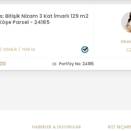
s; Bitişik Nizam 3 Kat İmarlı 129 m2
 Köşe Parsel - 24185
Dila
/
GEMLİK
/
YENİ M
C2
000
Portföy No: 24185
HABERLER & DUYURULAR
BİZİ SEÇME