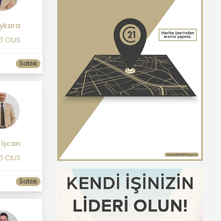
ykara
1 CIUS
Satılık
 İşcan
1 CIUS
Satılık