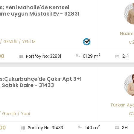
s; Yeni Mahalle'de Kentsel
me uygun Müstakil Ev - 32831
Nazım
/
GEMLİK
/
YENİ M
C2
2
00
Portföy No: 32831
61,29 m
2+1
us;Çukurbahçe'de Çakır Apt 3+1
 Satılık Daire - 31433
Türkan Ay
/
Gemlik
/
Yeni
C2
2
00
Portföy No: 31433
140 m
3+1