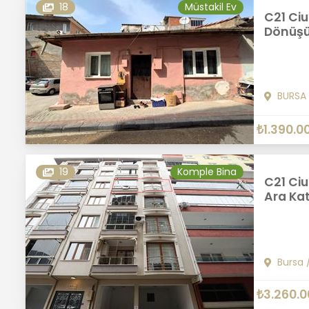
18
Müstakil Ev
C21 Ciu
Dönüşü
BURSA
₺1.390.0
19
Komple Bina
C21 Ci
Ara Kat
Bursa
₺3.260.0