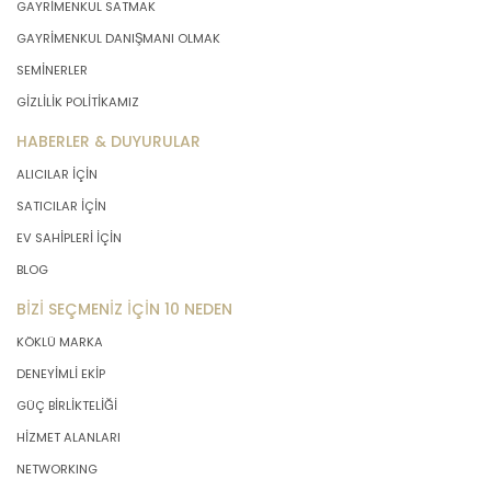
GAYRİMENKUL SATMAK
GAYRİMENKUL DANIŞMANI OLMAK
SEMİNERLER
GİZLİLİK POLİTİKAMIZ
HABERLER & DUYURULAR
ALICILAR İÇİN
SATICILAR İÇİN
EV SAHİPLERİ İÇİN
BLOG
BİZİ SEÇMENİZ İÇİN 10 NEDEN
KÖKLÜ MARKA
DENEYİMLİ EKİP
GÜÇ BİRLİKTELİĞİ
HİZMET ALANLARI
NETWORKING