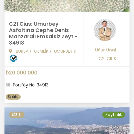
C21 Cius; Umurbey
Asfaltına Cephe Deniz
Manzaralı Emsalsiz Zeyt -
34913
Uğur Ünal
BURSA
/
GEMLİK
/
UMURBEY K
C21 CIUS
₺20.000.000
Portföy No: 34913
Satılık
5
Zeytinlik