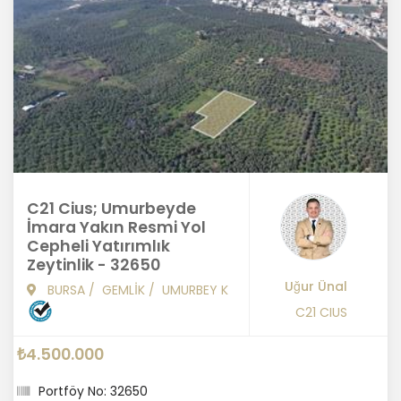
C21 Cius; Umurbeyde
İmara Yakın Resmi Yol
Cepheli Yatırımlık
Zeytinlik - 32650
Uğur Ünal
BURSA
/
GEMLİK
/
UMURBEY K
C21 CIUS
₺4.500.000
Portföy No: 32650