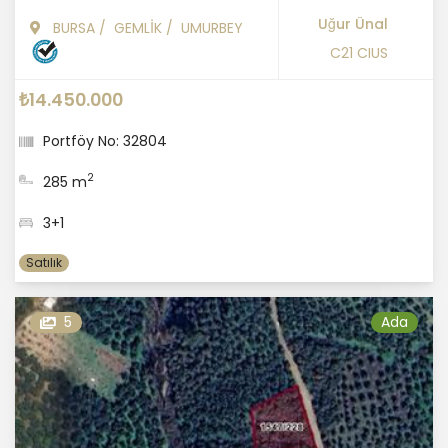
Uğur Ünal
BURSA
/
GEMLİK
/
UMURBEY
C21 CIUS
₺14.450.000
Portföy No: 32804
2
285 m
3+1
Satılık
5
Ada