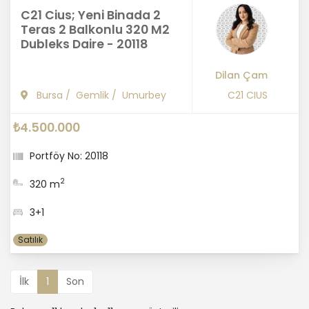
C21 Cius; Yeni Binada 2
Teras 2 Balkonlu 320 M2
Dubleks Daire - 20118
Dilan Çam
Bursa
/
Gemlik
/
Umurbey
C21 CIUS
₺4.500.000
Portföy No: 20118
2
320 m
3+1
Satılık
İlk
1
Son