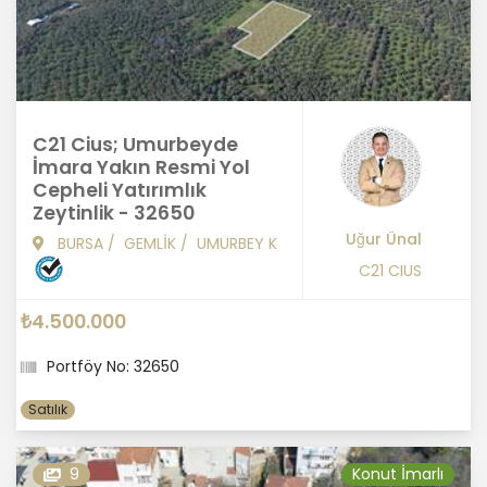
C21 Cius; Umurbeyde
İmara Yakın Resmi Yol
Cepheli Yatırımlık
Zeytinlik - 32650
Uğur Ünal
BURSA
/
GEMLİK
/
UMURBEY K
C21 CIUS
₺4.500.000
Portföy No: 32650
Satılık
9
Konut İmarlı