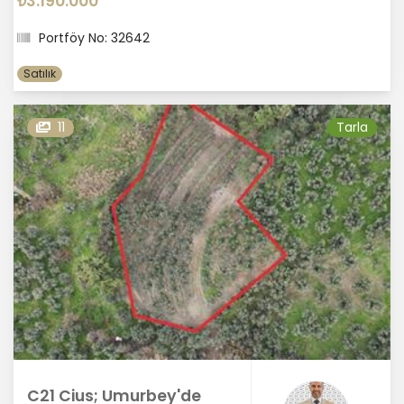
₺3.190.000
Portföy No: 32642
Satılık
11
Tarla
C21 Cius; Umurbey'de