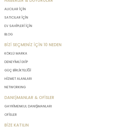
HABERLER & DUYURULAR
ALICILAR İÇİN
SATICILAR İÇİN
EV SAHİPLERİ İÇİN
BLOG
BİZİ SEÇMENİZ İÇİN 10 NEDEN
KÖKLÜ MARKA
DENEYİMLİ EKİP
GÜÇ BİRLİKTELİĞİ
HİZMET ALANLARI
NETWORKING
DANIŞMANLAR & OFİSLER
GAYRİMENKUL DANIŞMANLARI
OFİSLER
BİZE KATILIN