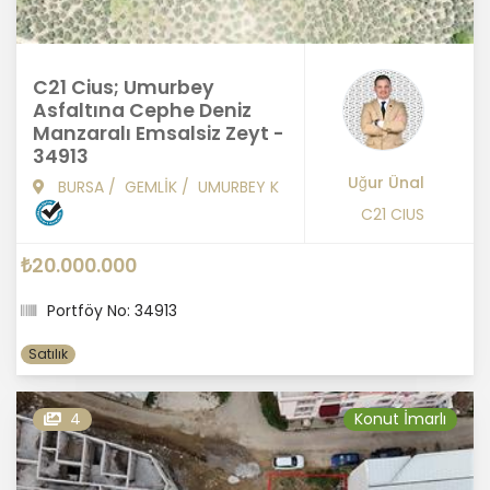
C21 Cius; Umurbey
Asfaltına Cephe Deniz
Manzaralı Emsalsiz Zeyt -
34913
Uğur Ünal
BURSA
/
GEMLİK
/
UMURBEY K
C21 CIUS
₺20.000.000
Portföy No: 34913
Satılık
4
Konut İmarlı