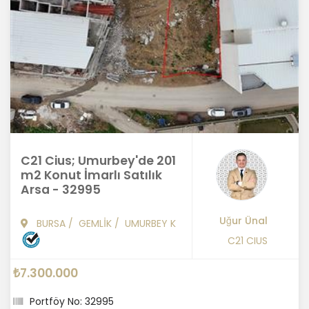
C21 Cius; Umurbey'de 201
m2 Konut İmarlı Satılık
Arsa - 32995
Uğur Ünal
BURSA
/
GEMLİK
/
UMURBEY K
C21 CIUS
₺7.300.000
Portföy No: 32995