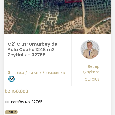
C21 Cius; Umurbey'de
Yola Cephe 1248 m2
Zeytinlik - 32765
Recep
Çaykara
BURSA
/
GEMLİK
/
UMURBEY K
C21 CIUS
₺2.150.000
Portföy No: 32765
Satılık