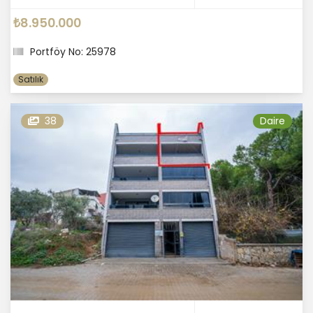
₺8.950.000
Portföy No: 25978
Satılık
38
Daire