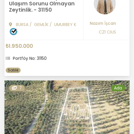
Ulaşım Sorunu Olmayan
Zeytinlik. - 31150
Nazım İşcan
BURSA
/
GEMLİK
/
UMURBEY K
C21 CIUS
₺1.950.000
Portföy No: 31150
Satılık
7
Ada