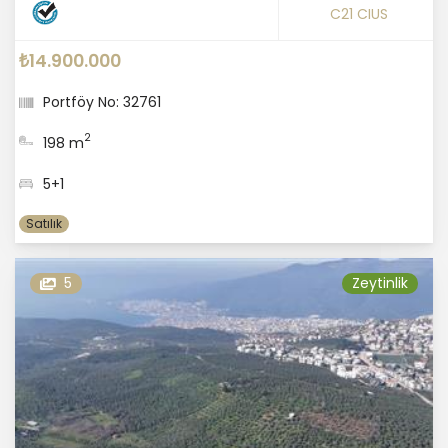
C21 CIUS
₺14.900.000
Portföy No: 32761
2
198 m
5+1
Satılık
5
Zeytinlik