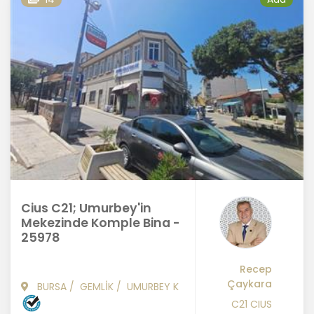
Cius C21; Umurbey'in
Mekezinde Komple Bina -
25978
Recep
Çaykara
BURSA
/
GEMLİK
/
UMURBEY K
C21 CIUS