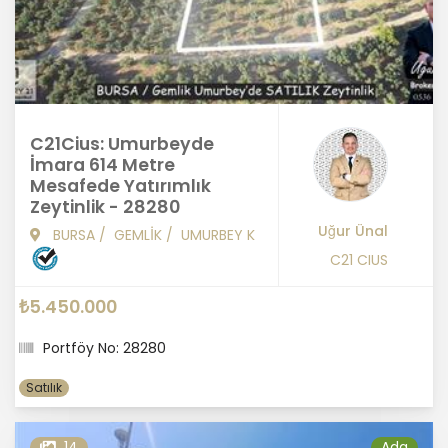
C21Cius: Umurbeyde
İmara 614 Metre
Mesafede Yatırımlık
Zeytinlik - 28280
Uğur Ünal
BURSA
/
GEMLİK
/
UMURBEY K
C21 CIUS
₺5.450.000
Portföy No: 28280
Satılık
14
Ada