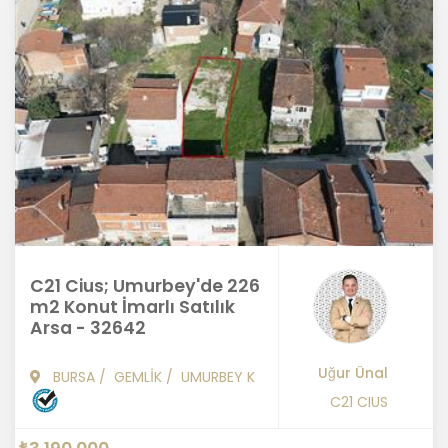
C21 Cius; Umurbey'de 226
m2 Konut İmarlı Satılık
Arsa - 32642
Uğur Ünal
BURSA
/
GEMLİK
/
UMURBEY K
C21 CIUS