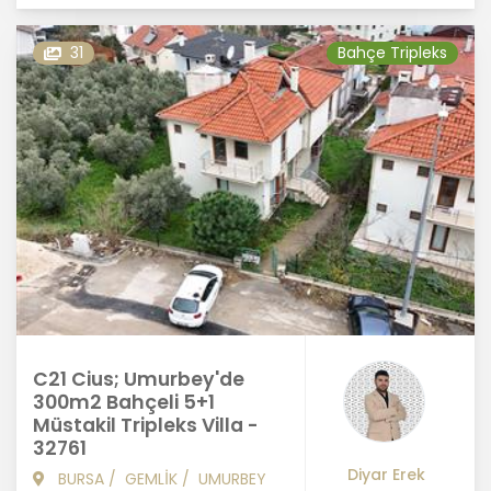
31
Bahçe Tripleks
C21 Cius; Umurbey'de
300m2 Bahçeli 5+1
Müstakil Tripleks Villa -
32761
Diyar Erek
BURSA
/
GEMLİK
/
UMURBEY