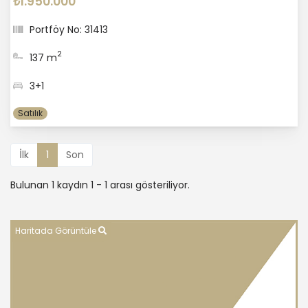
₺1.950.000
Portföy No: 31413
2
137 m
3+1
Satılık
İlk
1
Son
Bulunan 1 kaydın 1 - 1 arası gösteriliyor.
Haritada Görüntüle