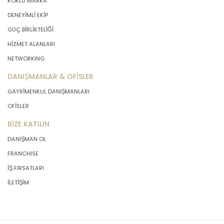
KÖKLÜ MARKA
DENEYİMLİ EKİP
GÜÇ BİRLİKTELİĞİ
HİZMET ALANLARI
NETWORKING
DANIŞMANLAR & OFİSLER
GAYRİMENKUL DANIŞMANLARI
OFİSLER
BİZE KATILIN
DANIŞMAN OL
FRANCHISE
İŞ FIRSATLARI
İLETİŞİM