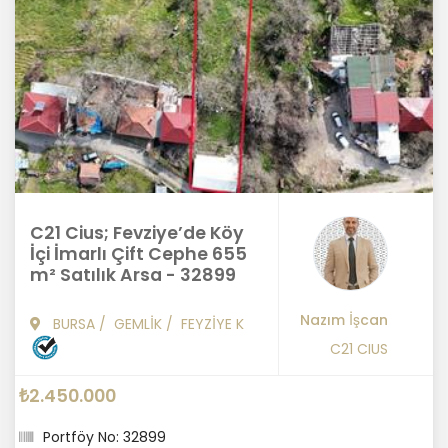
C21 Cius; Fevziye’de Köy
İçi İmarlı Çift Cephe 655
m² Satılık Arsa - 32899
Nazım İşcan
BURSA
/
GEMLİK
/
FEYZİYE K
C21 CIUS
₺2.450.000
Portföy No: 32899