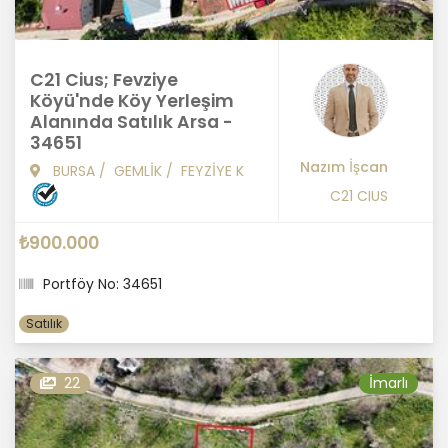
C21 Cius; Fevziye
Köyü'nde Köy Yerleşim
Alanında Satılık Arsa -
34651
Nazım İşcan
BURSA
/
GEMLİK
/
FEYZİYE K
C21 CIUS
₺900.000
Portföy No: 34651
Satılık
22
İmarlı