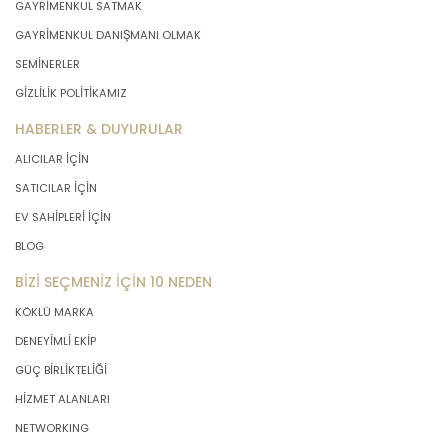
GAYRİMENKUL SATMAK
GAYRİMENKUL DANIŞMANI OLMAK
SEMİNERLER
GİZLİLİK POLİTİKAMIZ
HABERLER & DUYURULAR
ALICILAR İÇİN
SATICILAR İÇİN
EV SAHİPLERİ İÇİN
BLOG
BİZİ SEÇMENİZ İÇİN 10 NEDEN
KÖKLÜ MARKA
DENEYİMLİ EKİP
GÜÇ BİRLİKTELİĞİ
HİZMET ALANLARI
NETWORKING