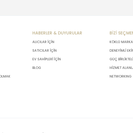
HABERLER & DUYURULAR
BİZİ SEÇME
ALICILAR İÇİN
KÖKLÜ MARKA
SATICILAR İÇİN
DENEYİMLİ EKİ
EV SAHİPLERİ İÇİN
GÜÇ BİRLİKTEL
BLOG
HİZMET ALANL
 OLMAK
NETWORKING