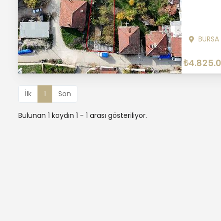
BURSA
₺4.825.
İlk
1
Son
Bulunan 1 kaydın 1 - 1 arası gösteriliyor.