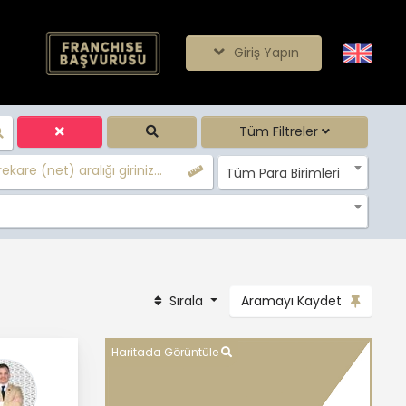
Giriş Yapın
Tüm Filtreler
ekare (net) aralığı giriniz...
Tüm Para Birimleri
Sırala
Aramayı Kaydet
Haritada Görüntüle