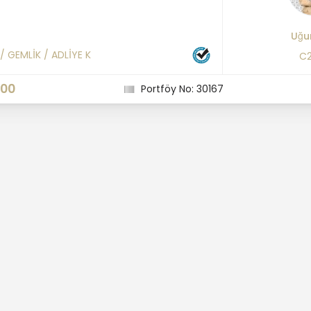
Uğu
/
GEMLİK
/
ADLİYE K
C2
000
Portföy No: 30167