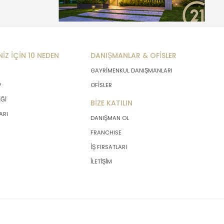
NİZ İÇİN 10 NEDEN
DANIŞMANLAR & OFİSLER
GAYRİMENKUL DANIŞMANLARI
P
OFİSLER
İĞİ
BİZE KATILIN
ARI
DANIŞMAN OL
FRANCHISE
İŞ FIRSATLARI
İLETİŞİM