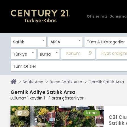
Ofislerimiz
Danışma
Satılık
ARSA
Tüm Alt Kategoriler
Konum
Fiyat aralığını 
Türkiye
Bursa
Tüm Ofisler
Satılık Arsa
Bursa Satılık Arsa
Gemlik Satılık Arsa
Gemlik Adliye Satılık Arsa
Bulunan 1 kaydın 1 - 1 arası gösteriliyor.
5
İmarlı
C21 Ciu
Satılık