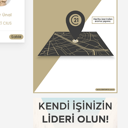
r Ünal
1 CIUS
Satılık