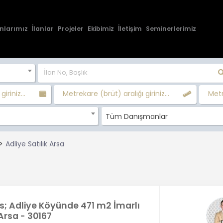
nlarımız
İlanlar
Projeler
Ekibimiz
İletişim
Seminerlerimiz
giriniz...
Metrekare (brüt) aralığı giriniz...
Metr
Tüm Danışmanlar
Adliye Satılık Arsa
s; Adliye Köyünde 471 m2 İmarlı
 Arsa - 30167