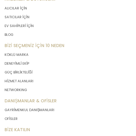
ALICILAR İÇİN
SATICILAR İÇİN
EV SAHİPLERİ İÇİN
BLOG
BİZİ SEÇMENİZ İÇİN 10 NEDEN
KÖKLÜ MARKA
DENEYİMLİ EKİP
GÜÇ BİRLİKTELİĞİ
HİZMET ALANLARI
NETWORKING
DANIŞMANLAR & OFİSLER
GAYRİMENKUL DANIŞMANLARI
OFİSLER
BİZE KATILIN