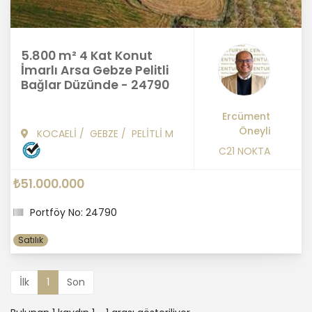
5.800 m² 4 Kat Konut
İmarlı Arsa Gebze Pelitli
Bağlar Düzünde - 24790
Ercüment
Öneyli
KOCAELİ
/
GEBZE
/
PELİTLİ M
C21 NOKTA
₺51.000.000
Portföy No: 24790
Satılık
İlk
1
Son