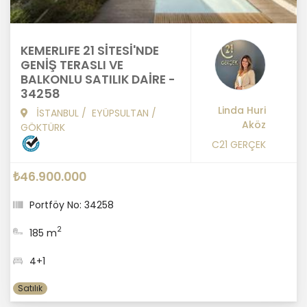
KEMERLIFE 21 SİTESİ'NDE
GENİŞ TERASLI VE
BALKONLU SATILIK DAİRE -
34258
Linda Huri
İSTANBUL
/
EYÜPSULTAN
/
Aköz
GÖKTÜRK
C21 GERÇEK
₺46.900.000
Portföy No: 34258
2
185 m
4+1
Satılık