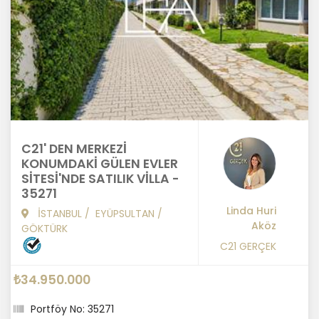
C21' DEN MERKEZİ
KONUMDAKİ GÜLEN EVLER
SİTESİ'NDE SATILIK VİLLA -
35271
Linda Huri
İSTANBUL
/
EYÜPSULTAN
/
Aköz
GÖKTÜRK
C21 GERÇEK
₺34.950.000
Portföy No: 35271