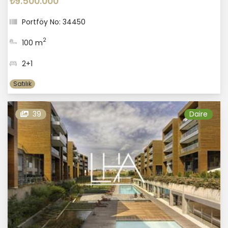
₺9.500.000
Portföy No: 34450
2
100 m
2+1
Satılık
39
Daire