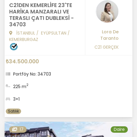
C21DEN KEMERLİFE 23'TE
HARİKA MANZARALI VE
TERASLI ÇATI DUBLEKSİ -
34703
Lora De
İSTANBUL
/
EYÜPSULTAN
/
Taranto
KEMERBURGAZ
C21 GERÇEK
₺34.500.000
Portföy No: 34703
2
225 m
3+1
Satılık
17
Daire