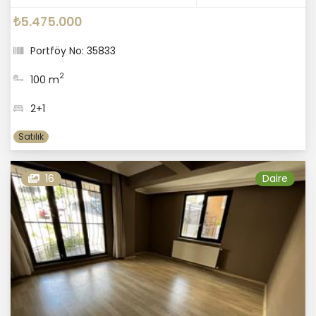
₺5.475.000
Portföy No: 35833
2
100 m
2+1
Satılık
16
Daire