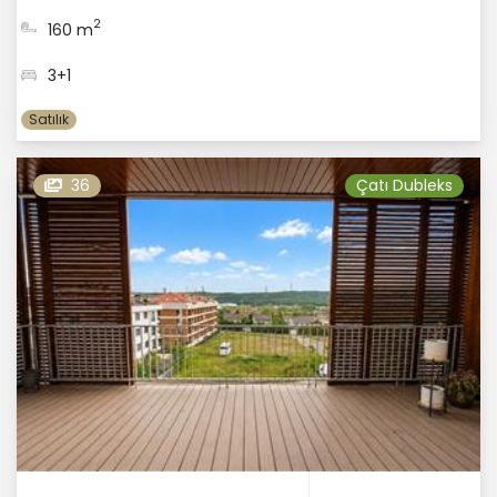
2
160 m
3+1
Satılık
36
Çatı Dubleks