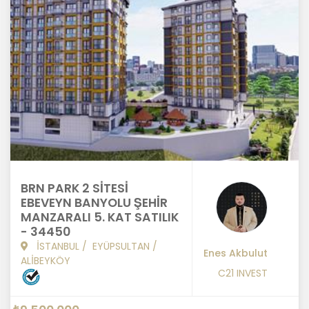
BRN PARK 2 SİTESİ
EBEVEYN BANYOLU ŞEHİR
MANZARALI 5. KAT SATILIK
- 34450
İSTANBUL
/
EYÜPSULTAN
/
Enes Akbulut
ALİBEYKÖY
C21 INVEST