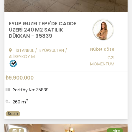
EYÜP GÜZELTEPE'DE CADDE
ÜZERİ 240 M2 SATILIK
DÜKKAN - 35839
Nüket Köse
İSTANBUL
/
EYÜPSULTAN
/
ALİBEYKÖY M
C21
MOMENTUM
₺9.900.000
Portföy No: 35839
2
260 m
Satılık
11
Daire