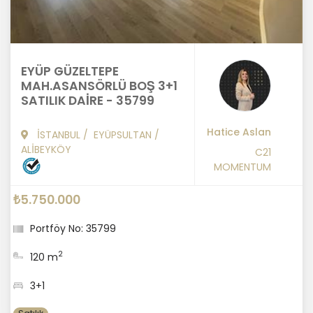
EYÜP GÜZELTEPE
MAH.ASANSÖRLÜ BOŞ 3+1
SATILIK DAİRE - 35799
Hatice Aslan
İSTANBUL
/
EYÜPSULTAN
/
ALİBEYKÖY
C21
MOMENTUM
₺5.750.000
Portföy No: 35799
2
120 m
3+1