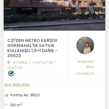
C21'DEN METRO KARŞISI
GÖKMAHAL'DE SATILIK
KULLANIŞLI 1,5+1 DAİRE -
35523
Linda Huri
İSTANBUL
/
EYÜPSULTAN
/
Aköz
GÖKTÜRK
C21 GERÇEK
₺14.900.000
Portföy No: 35523
2
100 m