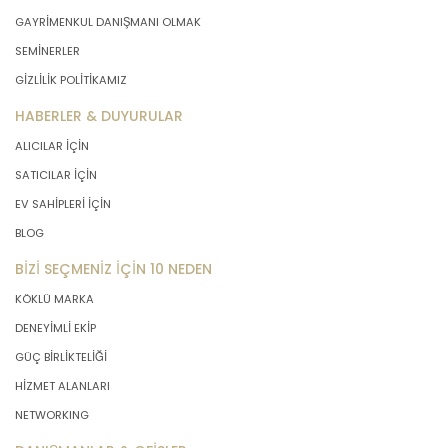
GAYRİMENKUL DANIŞMANI OLMAK
SEMİNERLER
GİZLİLİK POLİTİKAMIZ
HABERLER & DUYURULAR
ALICILAR İÇİN
SATICILAR İÇİN
EV SAHİPLERİ İÇİN
BLOG
BİZİ SEÇMENİZ İÇİN 10 NEDEN
KÖKLÜ MARKA
DENEYİMLİ EKİP
GÜÇ BİRLİKTELİĞİ
HİZMET ALANLARI
NETWORKING