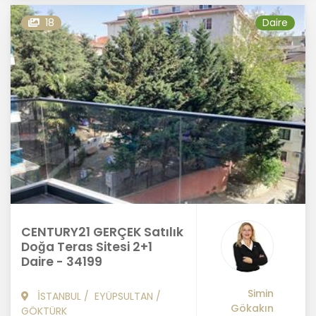
18
Daire
CENTURY21 GERÇEK Satılık
Doğa Teras Sitesi 2+1
Daire - 34199
Simin
İSTANBUL
/
EYÜPSULTAN
/
Gökakın
GÖKTÜRK