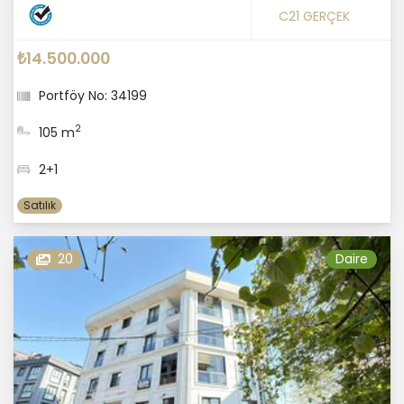
C21 GERÇEK
₺14.500.000
Portföy No: 34199
2
105 m
2+1
Satılık
20
Daire