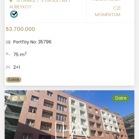
İSTANBUL
/
EYÜPSULTAN
/
ALİBEYKÖY
C21
MOMENTUM
₺3.700.000
Portföy No: 35796
2
75 m
2+1
Satılık
16
Daire