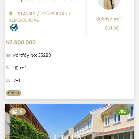
İSTANBUL
/
EYÜPSULTAN
/
Şükriye Aci
KEMERBURGAZ
C21 AÇI
₺11.900.000
Portföy No: 35283
2
110 m
2+1
Satılık
9
Villa