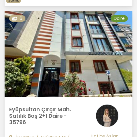
Satılık
6
Daire
Eyüpsultan Çırçır Mah.
Satılık Boş 2+1 Daire -
35796
Hatice Aslan