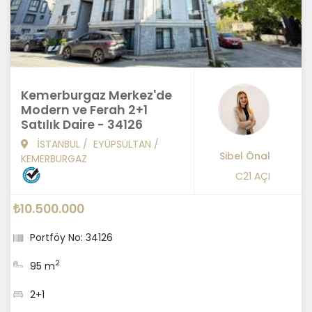
Kemerburgaz Merkez'de
Modern ve Ferah 2+1
Satılık Daire - 34126
İSTANBUL
/
EYÜPSULTAN
/
Sibel Önal
KEMERBURGAZ
C21 AÇI
₺10.500.000
Portföy No: 34126
2
95 m
2+1