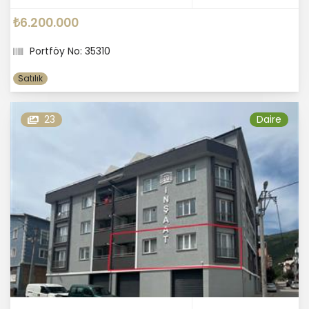
₺6.200.000
Portföy No: 35310
Satılık
23
Daire