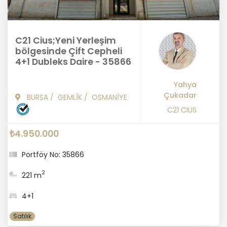
C21 Cius;Yeni Yerleşim
bölgesinde Çift Cepheli
4+1 Dubleks Daire - 35866
Yahya
Çukadar
BURSA
/
GEMLİK
/
OSMANİYE
C21 CIUS
₺4.950.000
Portföy No: 35866
2
221 m
4+1
Satılık