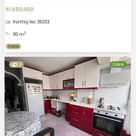
₺1.650.000
Portföy No: 35333
2
110 m
Satılık
1
Daire