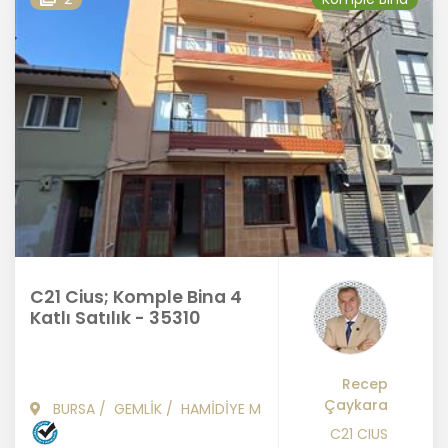
C21 Cius; Komple Bina 4
Katlı Satılık - 35310
Recep
Çaykara
BURSA
/
GEMLİK
/
HAMİDİYE M
C21 CIUS