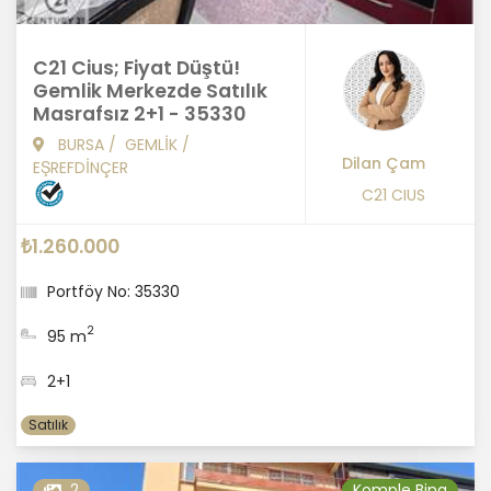
C21 Cius; Fiyat Düştü!
Gemlik Merkezde Satılık
Masrafsız 2+1 - 35330
BURSA
/
GEMLİK
/
Dilan Çam
EŞREFDİNÇER
C21 CIUS
₺1.260.000
Portföy No: 35330
2
95 m
2+1
Satılık
2
Komple Bina