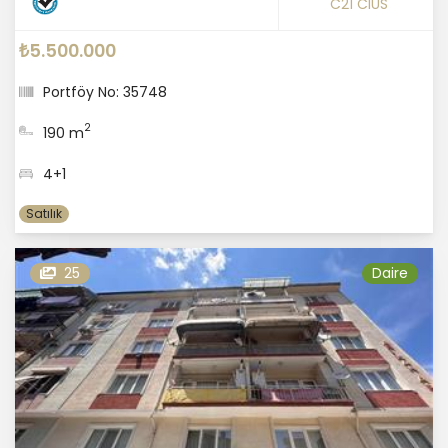
C21 CIUS
₺5.500.000
Portföy No: 35748
2
190 m
4+1
Satılık
25
Daire