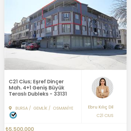
C21 Cius; Eşref Dinçer
Mah. 4+1 Geniş Büyük
Teraslı Dubleks - 33131
Ebru Kılıç Dil
BURSA
/
GEMLİK
/
OSMANİYE
C21 CIUS
₺5.500.000