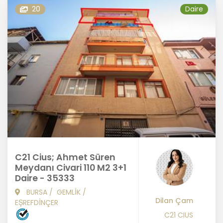
20
Daire
C21 Cius; Ahmet Süren
Meydanı Civari 110 M2 3+1
Daire - 35333
BURSA
/
GEMLİK
/
Dilan Çam
EŞREFDİNÇER
C21 CIUS