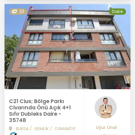
33
Daire
C21 Cius; Bölge Parkı
Civarında Önü Açık 4+1
Sıfır Dubleks Daire -
35748
Uğur Ünal
BURSA
/
GEMLİK
/
OSMANİYE