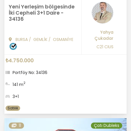
Yeni Yerleşim bölgesinde
İki Cepheli 3+1 Daire -
34136
Yahya
Çukadar
BURSA
/
GEMLİK
/
OSMANİYE
C21 CIUS
₺4.750.000
Portföy No: 34136
2
141 m
3+1
Satılık
11
Çatı Dubleks