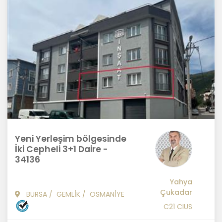
Yeni Yerleşim bölgesinde
İki Cepheli 3+1 Daire -
34136
Yahya
Çukadar
BURSA
/
GEMLİK
/
OSMANİYE
C21 CIUS