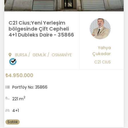
C21 Cius;Yeni Yerleşim
bölgesinde Çift Cepheli
4+1 Dubleks Daire - 35866
Yahya
Çukadar
BURSA
/
GEMLİK
/
OSMANİYE
C21 CIUS
₺4.950.000
Portföy No: 35866
2
221 m
4+1
Satılık