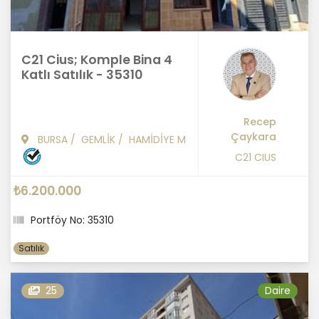
C21 Cius; Komple Bina 4
Katlı Satılık - 35310
Recep
Çaykara
BURSA
/
GEMLİK
/
HAMİDİYE M
C21 CIUS
₺6.200.000
Portföy No: 35310
Satılık
25
Daire