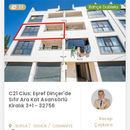
23
Bahçe Dubleks
C21 Cius; Eşref Dinçer'de
Sıfır Ara Kat Asansörlü
Kiralık 3+1 - 32756
Recep
Çaykara
BURSA
/
GEMLİK
/
OSMANİYE