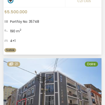
C21 CIUS
₺5.500.000
Portföy No: 35748
2
190 m
4+1
Satılık
21
Daire