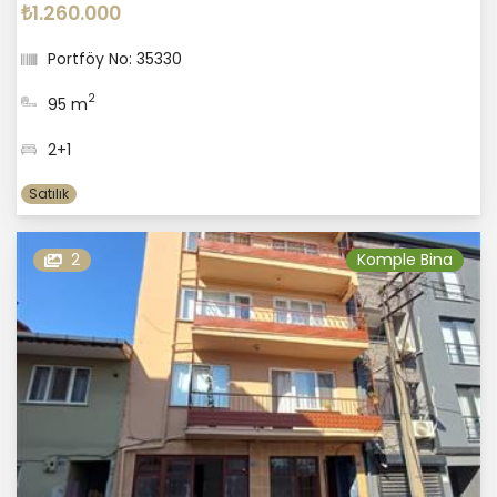
₺1.260.000
Portföy No: 35330
2
95 m
2+1
Satılık
2
Komple Bina