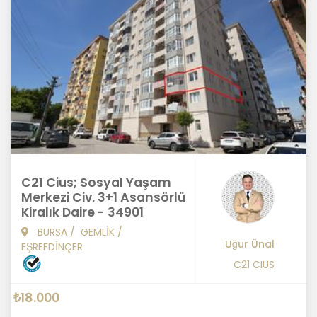
C21 Cius; Sosyal Yaşam
Merkezi Civ. 3+1 Asansörlü
Kiralık Daire - 34901
BURSA
/
GEMLİK
/
Uğur Ünal
EŞREFDİNÇER
C21 CIUS
₺18.000