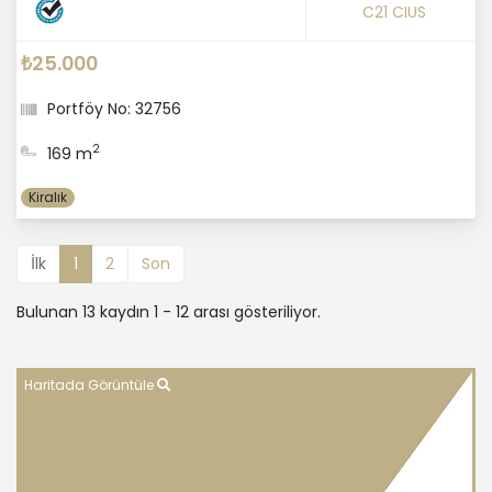
C21 CIUS
₺25.000
Portföy No: 32756
2
169 m
Kiralık
İlk
1
2
Son
Bulunan 13 kaydın 1 - 12 arası gösteriliyor.
Haritada Görüntüle