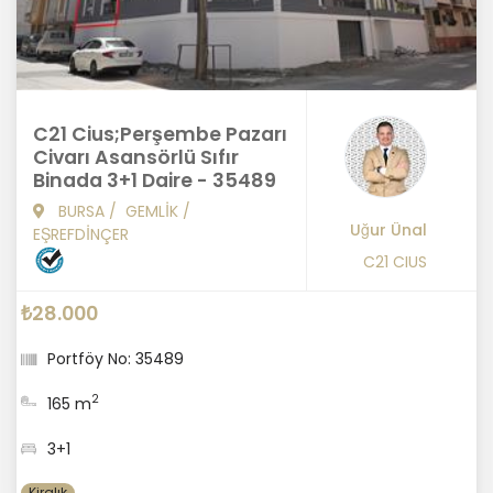
C21 Cius;Perşembe Pazarı
Civarı Asansörlü Sıfır
Binada 3+1 Daire - 35489
BURSA
/
GEMLİK
/
Uğur Ünal
EŞREFDİNÇER
C21 CIUS
₺28.000
Portföy No: 35489
2
165 m
3+1
Kiralık