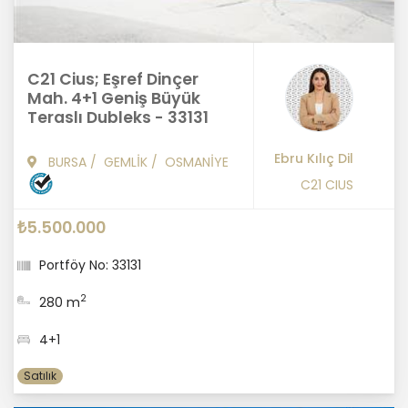
C21 Cius; Eşref Dinçer
Mah. 4+1 Geniş Büyük
Teraslı Dubleks - 33131
Ebru Kılıç Dil
BURSA
/
GEMLİK
/
OSMANİYE
C21 CIUS
₺5.500.000
Portföy No: 33131
2
280 m
4+1
Satılık