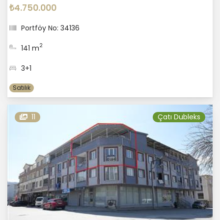
₺4.750.000
Portföy No: 34136
2
141 m
3+1
Satılık
11
Çatı Dubleks