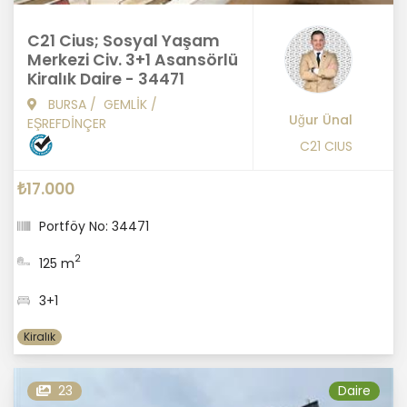
C21 Cius; Sosyal Yaşam
Merkezi Civ. 3+1 Asansörlü
Kiralık Daire - 34471
BURSA
/
GEMLİK
/
Uğur Ünal
EŞREFDİNÇER
C21 CIUS
₺17.000
Portföy No: 34471
2
125 m
3+1
Kiralık
23
Daire