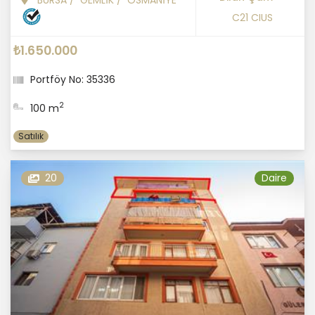
BURSA
/
GEMLİK
/
OSMANİYE
C21 CIUS
₺1.650.000
Portföy No: 35336
2
100 m
Satılık
20
Daire