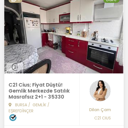
C21 Cius; Fiyat Düştü!
Gemlik Merkezde Satılık
Masrafsız 2+1 - 35330
BURSA
/
GEMLİK
/
Dilan Çam
EŞREFDİNÇER
C21 CIUS