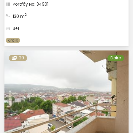
Portföy No: 34901
2
130 m
3+1
Kiralık
29
Daire