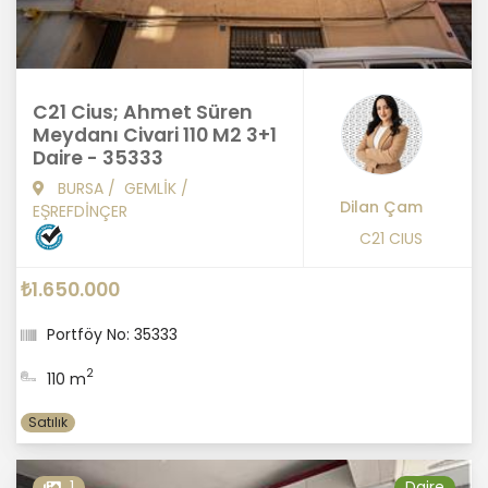
C21 Cius; Ahmet Süren
Meydanı Civari 110 M2 3+1
Daire - 35333
BURSA
/
GEMLİK
/
Dilan Çam
EŞREFDİNÇER
C21 CIUS
₺1.650.000
Portföy No: 35333
2
110 m
Satılık
1
Daire