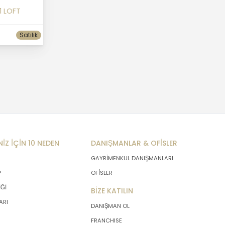
1 LOFT
Satılık
NİZ İÇİN 10 NEDEN
DANIŞMANLAR & OFİSLER
GAYRİMENKUL DANIŞMANLARI
P
OFİSLER
İĞİ
BİZE KATILIN
ARI
DANIŞMAN OL
FRANCHISE