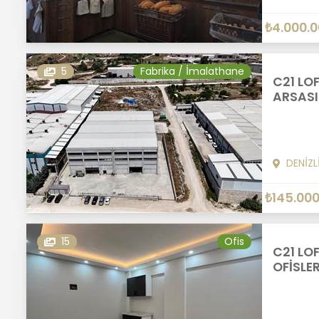
₺4.000.
5
Fabrika / İmalathane
C21 LOF
ARSASI
DENİZL
₺145.000
15
Ofis
C21 LOF
OFİSLE