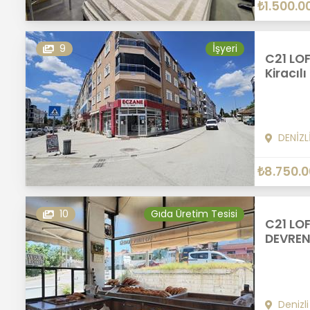
₺1.500.0
9
İşyeri
C21 LOF
Kiracıl
DENİZL
₺8.750.
10
Gıda Üretim Tesisi
C21 LO
DEVREN 
Denizli