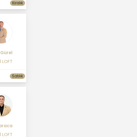
Kiralık
Gürel
1 LOFT
Satılık
araca
1 LOFT