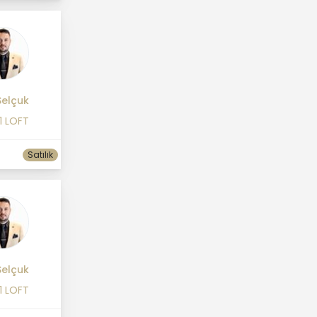
 Selçuk
1 LOFT
Satılık
 Selçuk
1 LOFT