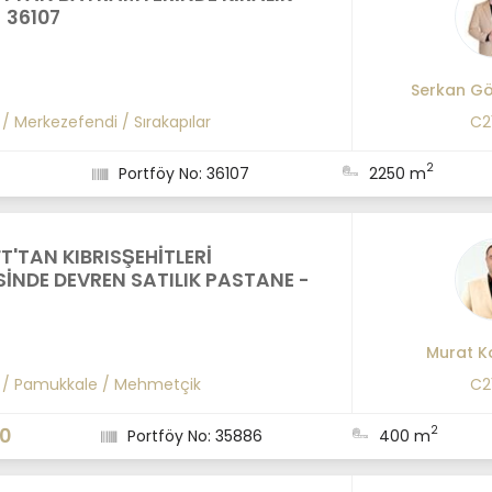
- 36107
Serkan G
/
Merkezefendi
/
Sırakapılar
C2
2
Portföy No: 36107
2250 m
T'TAN KIBRISŞEHİTLERİ
İNDE DEVREN SATILIK PASTANE -
Murat K
/
Pamukkale
/
Mehmetçik
C2
2
00
Portföy No: 35886
400 m