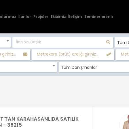
nlarımız
İlanlar
Projeler
Ekibimiz
İletişim
Seminerlerimiz
Tüm O
 giriniz...
Metrekare (brüt) aralığı giriniz...
Metr
Tüm Danışmanlar
FT'TAN KARAHASANLIDA SATILIK
 - 36215