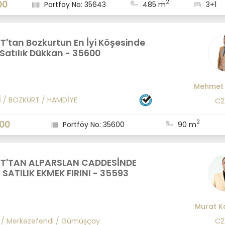
2
00
Portföy No: 35643
485 m
3+1
T'tan Bozkurtun En İyi Köşesinde
ı Satılık Dükkan - 35600
Mehmet 
İ
/
BOZKURT
/
HAMDİYE
C2
2
000
Portföy No: 35600
90 m
FT'TAN ALPARSLAN CADDESİNDE
SATILIK EKMEK FIRINI - 35593
Murat K
/
Merkezefendi
/
Gümüşçay
C2