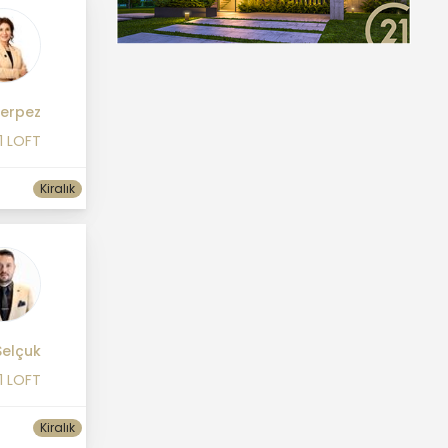
Merpez
1 LOFT
Kiralık
 Selçuk
1 LOFT
Kiralık