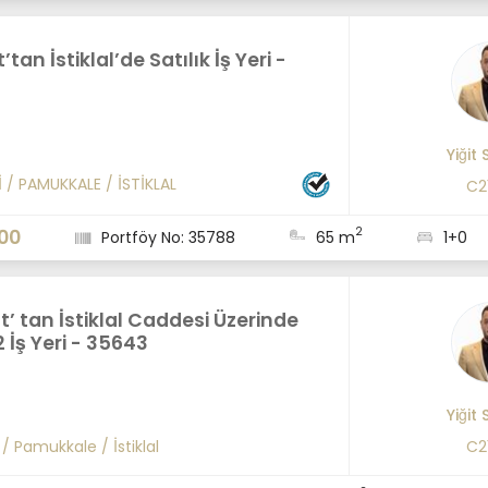
’tan İstiklal’de Satılık İş Yeri -
Yiğit
İ
/
PAMUKKALE
/
İSTİKLAL
C2
2
00
Portföy No: 35788
65 m
1+0
ft’ tan İstiklal Caddesi Üzerinde
İş Yeri - 35643
Yiğit
/
Pamukkale
/
İstiklal
C2