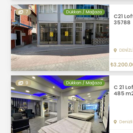
7
Dükkan / Mağaza
C21 Loft
35788
DENİZL
₺3.200.0
9
Dükkan / Mağaza
C 21 Lo
485 m2 
Denizli