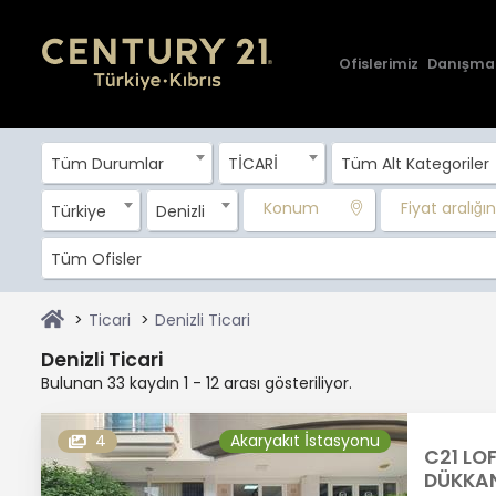
Ofislerimiz
Danışma
Tüm Durumlar
TİCARİ
Tüm Alt Kategoriler
Konum
Fiyat aralığını
Türkiye
Denizli
Tüm Ofisler
Ticari
Denizli Ticari
Denizli Ticari
Bulunan 33 kaydın 1 - 12 arası gösteriliyor.
4
Akaryakıt İstasyonu
C21 LO
DÜKKAN