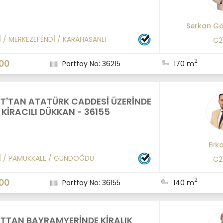
Serkan G
İ
/
MERKEZEFENDİ
/
KARAHASANLI
C2
2
00
Portföy No: 36215
170 m
FT'TAN ATATÜRK CADDESİ ÜZERİNDE
 KİRACILI DÜKKAN - 36155
Erk
İ
/
PAMUKKALE
/
GÜNDOĞDU
C2
2
00
Portföy No: 36155
140 m
FTTAN BAYRAMYERİNDE KİRALIK