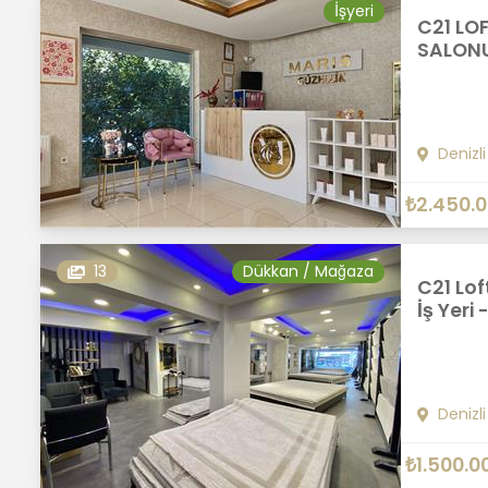
İşyeri
C21 LO
SALONU
Denizli
₺2.450.
13
Dükkan / Mağaza
C21 Lof
İş Yeri
Denizli
₺1.500.0