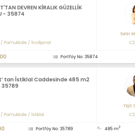
FT'TAN DEVREN KİRALIK GÜZELLİK
 - 35874
Selin 
/
Pamukkale
/
İncilipınar
C2
000
Portföy No: 35874
t’ tan İstiklal Caddesinde 485 m2
 - 35789
Yiğit
/
Pamukkale
/
İstiklal
C2
2
00
Portföy No: 35789
485 m