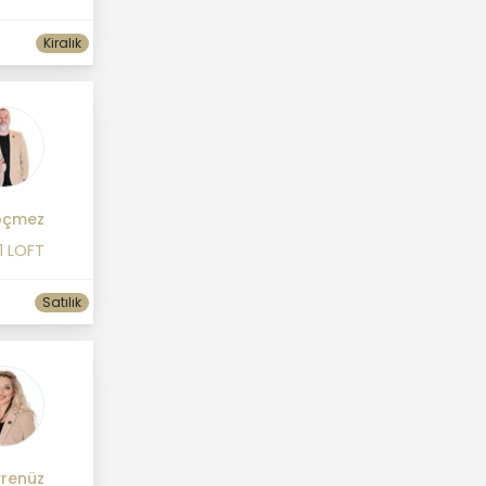
Kiralık
öçmez
1 LOFT
Satılık
vrenüz