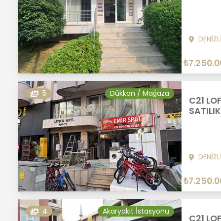
DENİZL
₺7.250.0
5
Dükkan / Mağaza
C21 LO
SATILIK
DENİZL
₺7.250.0
4
Akaryakıt İstasyonu
C21 LO