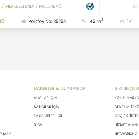
İ
/
MERKEZEFENDİ
/
MOLLABAĞ
C2
2
00
Portföy No: 35253
45 m
1+1
HABERLER & DUYURULAR
BİZİ SEÇME
ALICILAR İÇİN
KÖKLÜ MARKA
SATICILAR İÇİN
DENEYİMLİ EKİ
EV SAHİPLERİ İÇİN
GÜÇ BİRLİKTEL
BLOG
HİZMET ALANL
 OLMAK
NETWORKING