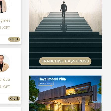
öçmez
1 LOFT
Kiralık
araca
1 LOFT
Kiralık