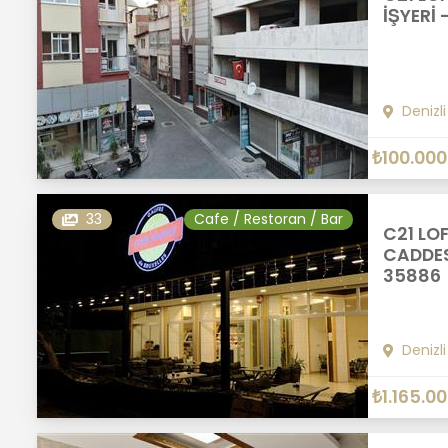
İŞYERİ 
Denizli
₺100.000
33
Cafe / Restoran / Bar
C21 LOF
CADDES
35886
Denizli
₺1.165.0