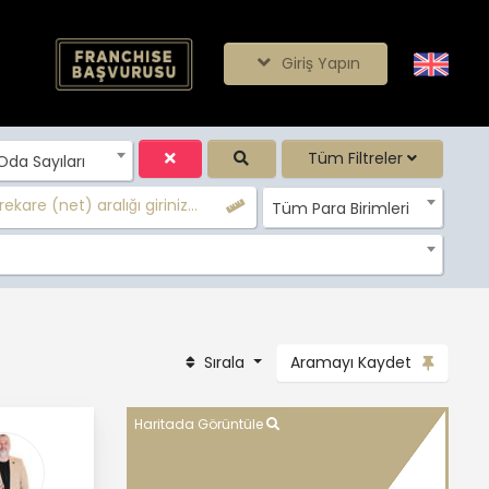
Giriş Yapın
Tüm Filtreler
da Sayıları
ekare (net) aralığı giriniz...
Tüm Para Birimleri
Sırala
Aramayı Kaydet
Haritada Görüntüle