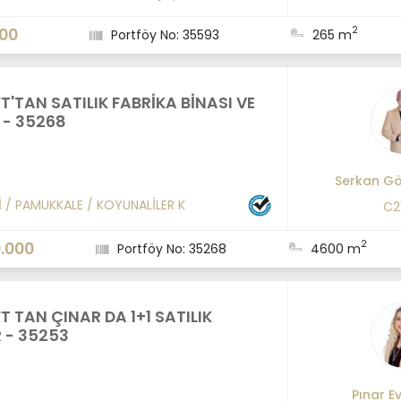
2
000
Portföy No: 35593
265 m
T'TAN SATILIK FABRİKA BİNASI VE
 - 35268
Serkan G
İ
/
PAMUKKALE
/
KOYUNALİLER K
C2
2
.000
Portföy No: 35268
4600 m
T TAN ÇINAR DA 1+1 SATILIK
R - 35253
Pınar E