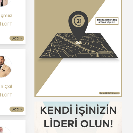
öçmez
1 LOFT
Satılık
an Çal
1 LOFT
Satılık