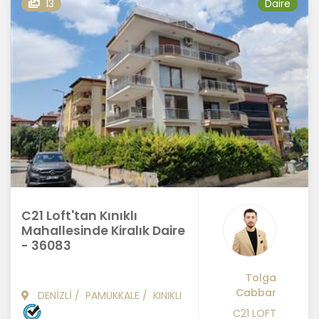
13
Daire
C21 Loft'tan Kınıklı
Mahallesinde Kiralık Daire
- 36083
Tolga
Cabbar
DENİZLİ
/
PAMUKKALE
/
KINIKLI
C21 LOFT