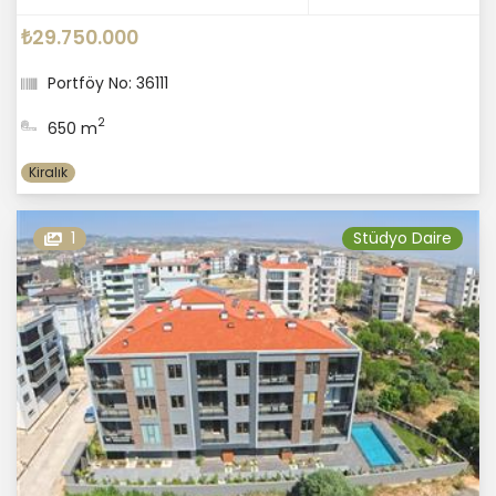
₺29.750.000
Portföy No: 36111
2
650 m
Kiralık
1
Stüdyo Daire