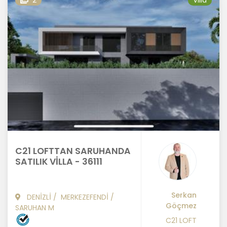
2
Villa
C21 LOFTTAN SARUHANDA
SATILIK VİLLA - 36111
Serkan
DENİZLİ
/
MERKEZEFENDİ
/
Göçmez
SARUHAN M
C21 LOFT