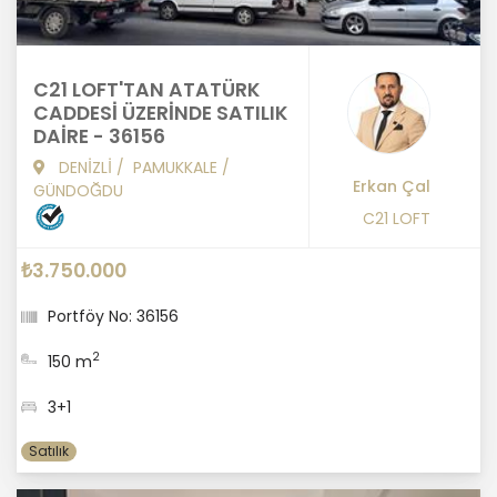
C21 LOFT'TAN ATATÜRK
CADDESİ ÜZERİNDE SATILIK
DAİRE - 36156
DENİZLİ
/
PAMUKKALE
/
Erkan Çal
GÜNDOĞDU
C21 LOFT
₺3.750.000
Portföy No: 36156
2
150 m
3+1
Satılık