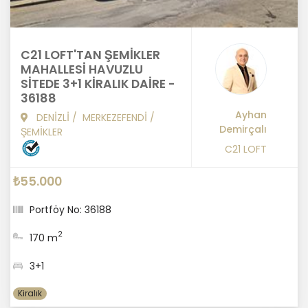
C21 LOFT'TAN ŞEMİKLER
MAHALLESİ HAVUZLU
SİTEDE 3+1 KİRALIK DAİRE -
36188
Ayhan
DENİZLİ
/
MERKEZEFENDİ
/
Demirçalı
ŞEMİKLER
C21 LOFT
₺55.000
Portföy No: 36188
2
170 m
3+1
Kiralık