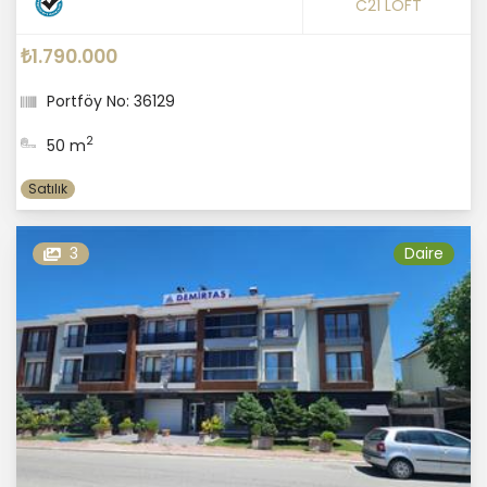
C21 LOFT
₺1.790.000
Portföy No: 36129
2
50 m
Satılık
3
Daire