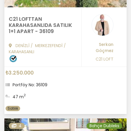
C21 LOFTTAN
KARAHASANLIDA SATILIK
1+1 APART - 36109
Serkan
DENİZLİ
/
MERKEZEFENDİ
/
Göçmez
KARAHASANLI
C21 LOFT
₺3.250.000
Portföy No: 36109
2
47 m
Satılık
4
Bahçe Dubleks