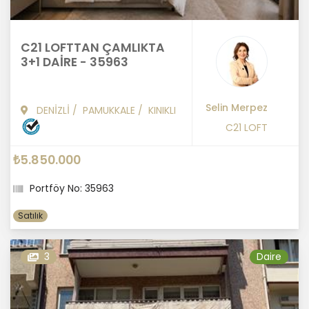
C21 LOFTTAN ÇAMLIKTA
3+1 DAİRE - 35963
Selin Merpez
DENİZLİ
/
PAMUKKALE
/
KINIKLI
C21 LOFT
₺5.850.000
Portföy No: 35963
Satılık
3
Daire