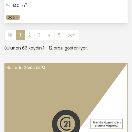
2
140 m
Satılık
İlk
1
2
3
4
5
Son
Bulunan 66 kaydın 1 - 12 arası gösteriliyor.
Haritada Görüntüle