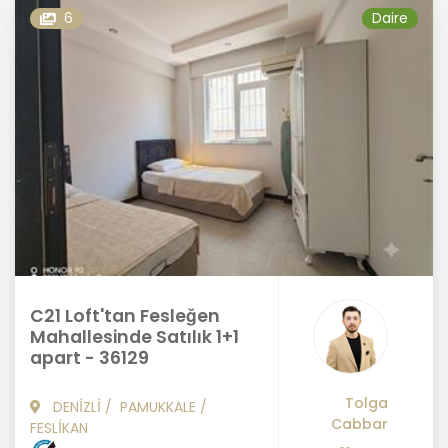
6
Daire
C21 Loft'tan Fesleğen
Mahallesinde Satılık 1+1
apart - 36129
Tolga
DENİZLİ
/
PAMUKKALE
/
Cabbar
FESLİKAN