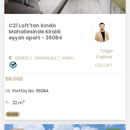
C21 Loft'tan Kınıklı
Mahallesinde Kiralık
eşyalı apart - 36084
Tolga
Cabbar
DENİZLİ
/
PAMUKKALE
/
KINIKLI
C21 LOFT
₺8.000
Portföy No: 36084
2
22 m
Kiralık