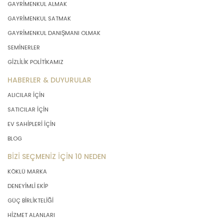
GAYRİMENKUL ALMAK
GAYRİMENKUL SATMAK
GAYRİMENKUL DANIŞMANI OLMAK
SEMİNERLER
GİZLİLİK POLİTİKAMIZ
HABERLER & DUYURULAR
ALICILAR İÇİN
SATICILAR İÇİN
EV SAHİPLERİ İÇİN
BLOG
BİZİ SEÇMENİZ İÇİN 10 NEDEN
KÖKLÜ MARKA
DENEYİMLİ EKİP
GÜÇ BİRLİKTELİĞİ
HİZMET ALANLARI