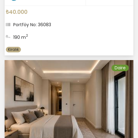
₺40.000
Portföy No: 36083
2
190 m
Kiralık
Daire