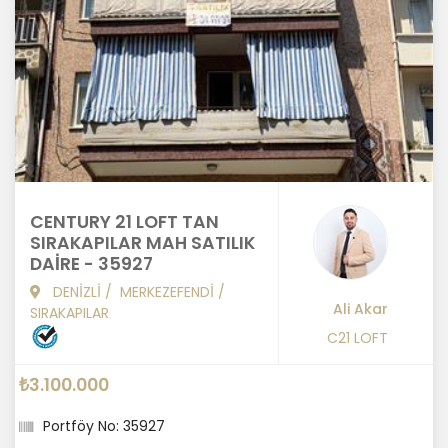
CENTURY 21 LOFT TAN
SIRAKAPILAR MAH SATILIK
DAİRE - 35927
DENİZLİ
/
MERKEZEFENDİ
/
Ali Akar
SIRAKAPILAR
C21 LOFT
₺3.100.000
Portföy No: 35927