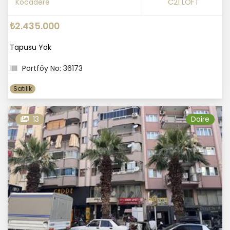
Kocadere
C21 LOFT
₺2.435.000
Tapusu Yok
Portföy No: 36173
Satılık
13
Daire