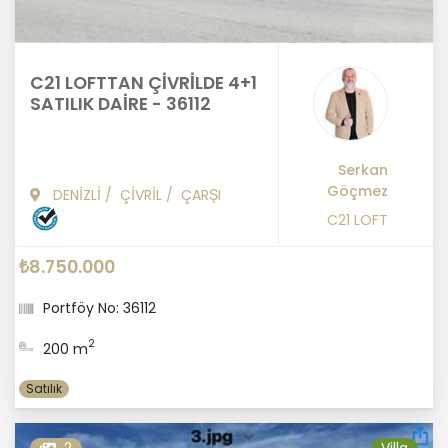
C21 LOFTTAN ÇİVRİLDE 4+1
SATILIK DAİRE - 36112
Serkan
Göçmez
DENİZLİ
/
ÇİVRİL
/
ÇARŞI
C21 LOFT
₺8.750.000
Portföy No: 36112
2
200 m
Satılık