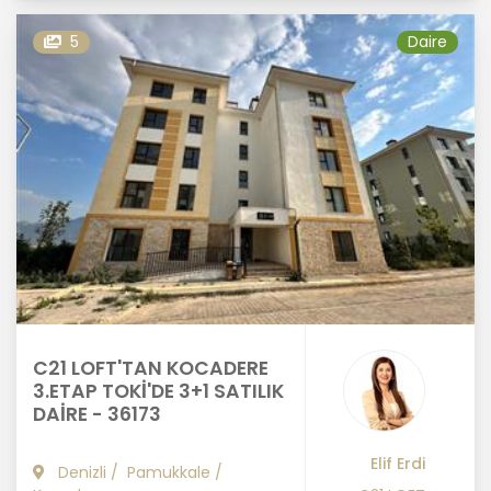
5
Daire
C21 LOFT'TAN KOCADERE
3.ETAP TOKİ'DE 3+1 SATILIK
DAİRE - 36173
Elif Erdi
Denizli
/
Pamukkale
/