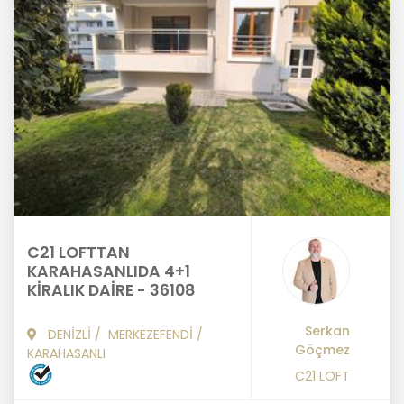
C21 LOFTTAN
KARAHASANLIDA 4+1
KİRALIK DAİRE - 36108
Serkan
DENİZLİ
/
MERKEZEFENDİ
/
Göçmez
KARAHASANLI
C21 LOFT