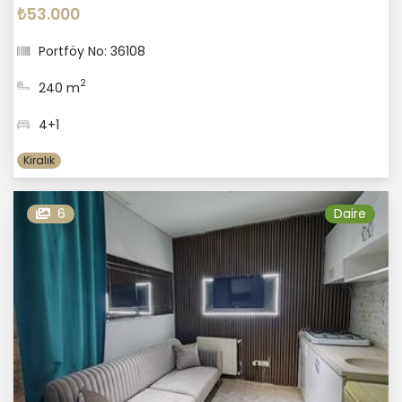
₺53.000
Portföy No: 36108
2
240 m
4+1
Kiralık
6
Daire