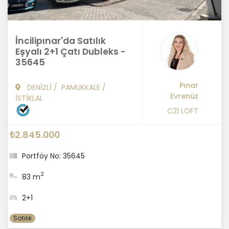
İncilipınar'da Satılık
Eşyalı 2+1 Çatı Dubleks -
35645
Pınar
DENİZLİ
/
PAMUKKALE
/
Evrenüz
İSTİKLAL
C21 LOFT
₺2.845.000
Portföy No: 35645
2
83 m
2+1
Satılık