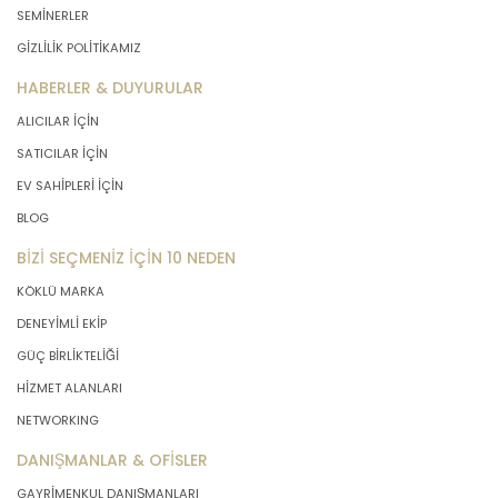
SEMİNERLER
GİZLİLİK POLİTİKAMIZ
HABERLER & DUYURULAR
ALICILAR İÇİN
SATICILAR İÇİN
EV SAHİPLERİ İÇİN
BLOG
BİZİ SEÇMENİZ İÇİN 10 NEDEN
KÖKLÜ MARKA
DENEYİMLİ EKİP
GÜÇ BİRLİKTELİĞİ
HİZMET ALANLARI
NETWORKING
DANIŞMANLAR & OFİSLER
GAYRİMENKUL DANIŞMANLARI