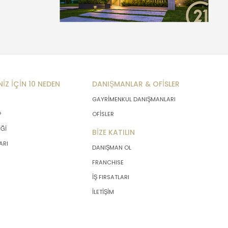
NİZ İÇİN 10 NEDEN
DANIŞMANLAR & OFİSLER
GAYRİMENKUL DANIŞMANLARI
P
OFİSLER
İĞİ
BİZE KATILIN
ARI
DANIŞMAN OL
FRANCHISE
İŞ FIRSATLARI
İLETİŞİM