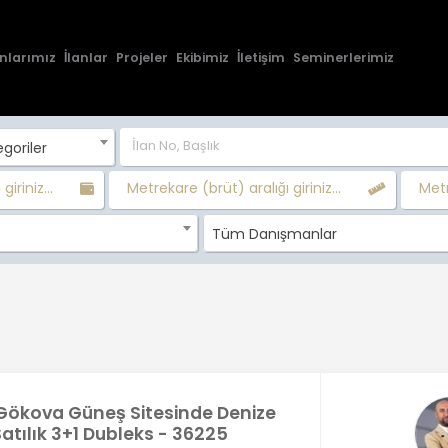
nlarımız
İlanlar
Projeler
Ekibimiz
İletişim
Seminerlerimiz
goriler
giriniz...
Metrekare (brüt) aralığı giriniz...
Metr
Tüm Danışmanlar
Gökova Güneş Sitesinde Denize
tılık 3+1 Dubleks - 36225