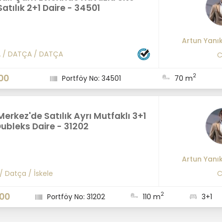
Satılık 2+1 Daire - 34501
Artun Yan
A
/
DATÇA
/
DATÇA
C
2
00
Portföy No: 34501
70 m
erkez'de Satılık Ayrı Mutfaklı 3+1
ubleks Daire - 31202
Artun Yan
/
Datça
/
İskele
C
2
000
Portföy No: 31202
110 m
3+1