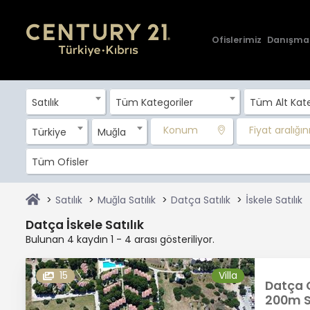
Ofislerimiz
Danışma
Satılık
Tüm Kategoriler
Tüm Alt Kate
Konum
Fiyat aralığını 
Türkiye
Muğla
Tüm Ofisler
Satılık
Muğla Satılık
Datça Satılık
İskele Satılık
Datça İskele Satılık
Bulunan 4 kaydın 1 - 4 arası gösteriliyor.
15
Villa
Datça 
200m Sa