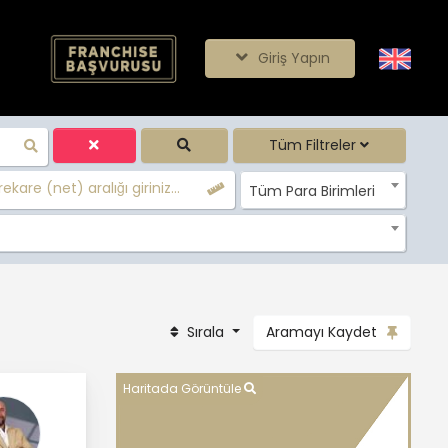
Giriş Yapın
Tüm Filtreler
ekare (net) aralığı giriniz...
Tüm Para Birimleri
Sırala
Aramayı Kaydet
Haritada Görüntüle