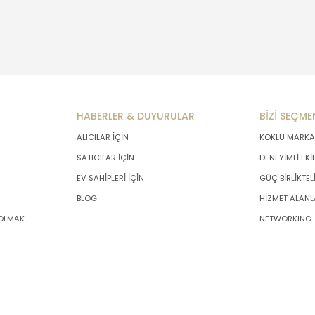
HABERLER & DUYURULAR
BİZİ SEÇME
ALICILAR İÇİN
KÖKLÜ MARKA
SATICILAR İÇİN
DENEYİMLİ EKİ
EV SAHİPLERİ İÇİN
GÜÇ BİRLİKTEL
BLOG
HİZMET ALANL
 OLMAK
NETWORKING