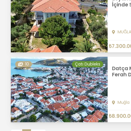
İçinde 
MUĞL
₺7.300.0
10
Çatı Dubleks
Datça M
Ferah D
Muğla
₺8.900.