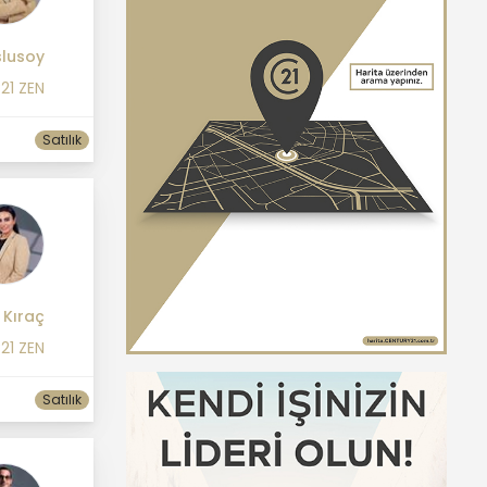
lusoy
21 ZEN
Satılık
 Kıraç
21 ZEN
Satılık