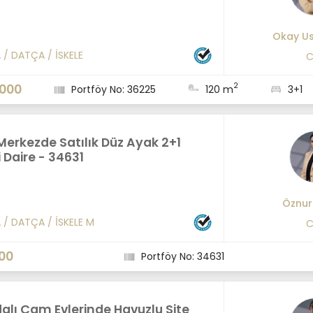
Okay Us
A
/
DATÇA
/
İSKELE
C
2
.000
Portföy No: 36225
120 m
3+1
erkezde Satılık Düz Ayak 2+1
 Daire - 34631
Öznur
A
/
DATÇA
/
İSKELE M
C
00
Portföy No: 34631
alı Çam Evlerinde Havuzlu Site