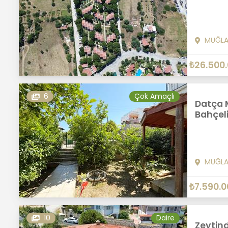
MUĞL
₺26.500
6
Çok Amaçlı
Datça M
Bahçeli
MUĞL
₺7.590.0
10
Daire
Zeytind