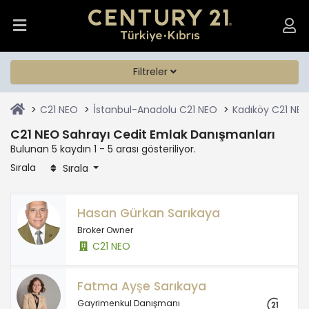
Filtreler
C21 NEO
İstanbul-Anadolu C21 NEO
Kadıköy C21 NE
C21 NEO Sahrayı Cedit Emlak Danışmanları
Bulunan 5 kaydın 1 - 5 arası gösteriliyor.
Sırala
Sırala
Hasan Gürkan Sarıkaya
Broker Owner
C21 NEO
Fatma Ayşe Sarıkaya
Gayrimenkul Danışmanı