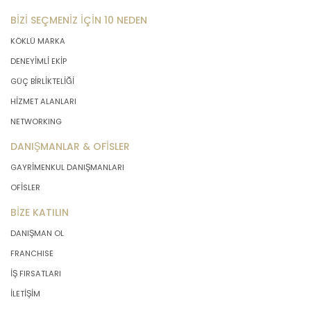
BİZİ SEÇMENİZ İÇİN 10 NEDEN
KÖKLÜ MARKA
DENEYİMLİ EKİP
GÜÇ BİRLİKTELİĞİ
HİZMET ALANLARI
NETWORKING
DANIŞMANLAR & OFİSLER
GAYRİMENKUL DANIŞMANLARI
OFİSLER
BİZE KATILIN
DANIŞMAN OL
FRANCHISE
İŞ FIRSATLARI
İLETİŞİM