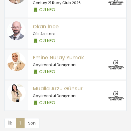
Century 21 Ruby Club 2026
C21 NEO
Okan İnce
Ofis Asistanı
C21 NEO
Emine Nuray Yumak
Gayrimenkul Danışmanı
C21 NEO
Mualla Arzu Günsur
Gayrimenkul Danışmanı
C21 NEO
İlk
1
Son