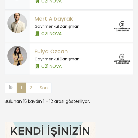
C21 NOVA
Mert Albayrak
Gayrimenkul Danışmanı
C21 NOVA
Fulya Özcan
Gayrimenkul Danışmanı
C21 NOVA
İlk
1
2
Son
Bulunan 15 kaydın 1 - 12 arası gösteriliyor.