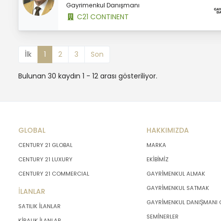
Gayrimenkul Danışmanı
C21 CONTINENT
İlk
1
2
3
Son
Bulunan 30 kaydın 1 - 12 arası gösteriliyor.
GLOBAL
HAKKIMIZDA
CENTURY 21 GLOBAL
MARKA
CENTURY 21 LUXURY
EKİBİMİZ
CENTURY 21 COMMERCIAL
GAYRİMENKUL ALMAK
GAYRİMENKUL SATMAK
İLANLAR
GAYRİMENKUL DANIŞMANI
SATILIK İLANLAR
SEMİNERLER
KİRALIK İLANLAR