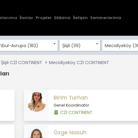
nlarımız
İlanlar
Projeler
Ekibimiz
İletişim
Seminerlerimiz
anbul-Avrupa (182)
Şişli (39)
Mecidiyeköy (3
Şişli C21 CONTINENT
Mecidiyeköy C21 CONTINENT
arı
Birim Turhan
Genel Koordinatör
C21 CONTINENT
Özge Nasuh