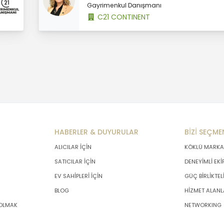
Gayrimenkul Danışmanı
C21 CONTINENT
HABERLER & DUYURULAR
BİZİ SEÇME
ALICILAR İÇİN
KÖKLÜ MARKA
SATICILAR İÇİN
DENEYİMLİ EKİ
EV SAHİPLERİ İÇİN
GÜÇ BİRLİKTEL
BLOG
HİZMET ALANL
 OLMAK
NETWORKING