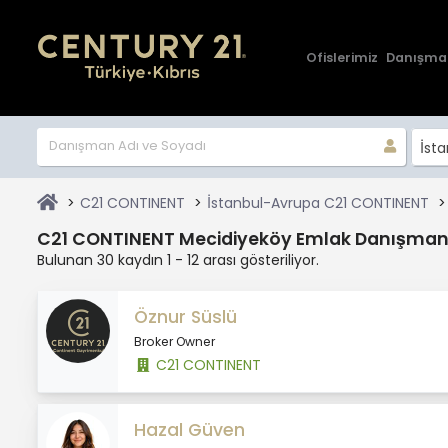
Ofislerimiz
Danışma
İst
C21 CONTINENT
İstanbul-Avrupa C21 CONTINENT
C21 CONTINENT Mecidiyeköy Emlak Danışmanl
Bulunan 30 kaydın 1 - 12 arası gösteriliyor.
Öznur Süslü
Broker Owner
C21 CONTINENT
Hazal Güven