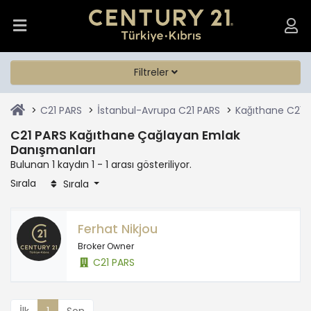
Filtreler
C21 PARS
İstanbul-Avrupa C21 PARS
Kağıthane C21 
C21 PARS Kağıthane Çağlayan Emlak
Danışmanları
Bulunan 1 kaydın 1 - 1 arası gösteriliyor.
Sırala
Sırala
Ferhat Nikjou
Broker Owner
C21 PARS
İlk
1
Son