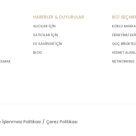
HABERLER & DUYURULAR
BİZİ SEÇME
ALICILAR İÇİN
KÖKLÜ MARKA
SATICILAR İÇİN
DENEYİMLİ EKİ
EV SAHİPLERİ İÇİN
GÜÇ BİRLİKTEL
BLOG
HİZMET ALANL
 OLMAK
NETWORKING
 İşlenmesi Politikası
Çerez Politikası