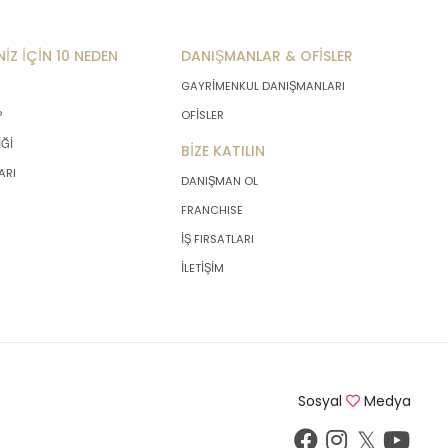
NİZ İÇİN 10 NEDEN
DANIŞMANLAR & OFİSLER
GAYRİMENKUL DANIŞMANLARI
P
OFİSLER
İĞİ
BİZE KATILIN
ARI
DANIŞMAN OL
FRANCHISE
İŞ FIRSATLARI
İLETİŞİM
Sosyal
Medya