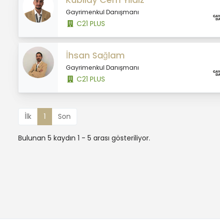
Kubilay Cem Yıldız
Gayrimenkul Danışmanı
C21 PLUS
İhsan Sağlam
Gayrimenkul Danışmanı
C21 PLUS
İlk
1
Son
Bulunan 5 kaydın 1 - 5 arası gösteriliyor.