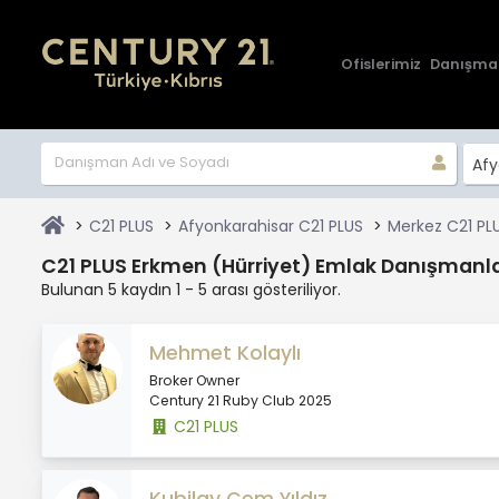
Ofislerimiz
Danışma
Afy
C21 PLUS
Afyonkarahisar C21 PLUS
Merkez C21 PL
C21 PLUS Erkmen (Hürriyet) Emlak Danışmanla
Bulunan 5 kaydın 1 - 5 arası gösteriliyor.
Mehmet Kolaylı
Broker Owner
Century 21 Ruby Club 2025
C21 PLUS