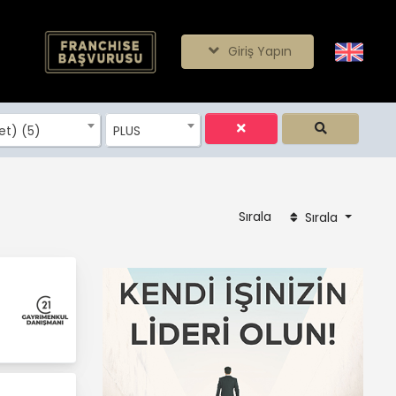
Giriş Yapın
et) (5)
PLUS
Sırala
Sırala