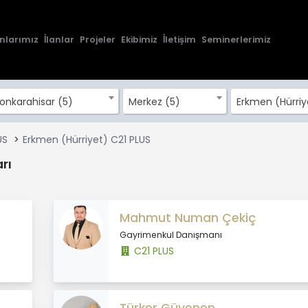
nlarımız
İlanlar
Projeler
Ekibimiz
İletişim
Seminerlerimiz
onkarahisar (5)
Merkez (5)
Erkmen (Hürriy
US
Erkmen (Hürriyet) C21 PLUS
rı
Mahmut Numan Çekiç
Gayrimenkul Danışmanı
C21 PLUS