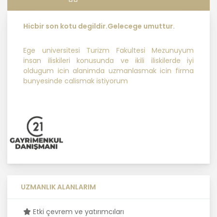
ilkelere uygun hareket etmektedir.
Hicbir son kotu degildir.Gelecege umuttur.
1. Hukuka ve Dürüstlük Kuralına Uygun
Kişisel Veri İşleme Faaliyetlerinde
Bulunma
Ege universitesi Turizm Fakultesi Mezunuyum
insan iliskileri konusunda ve ikili iliskilerde iyi
oldugum icin alanimda uzmanlasmak icin firma
MASTERTURK FRANCHİSİNG
bunyesinde calismak istiyorum
GAYRİMENKUL SATIŞ VE PAZARLAMA
A.Ş..; kişisel verilerin işlenmesi
faaliyetleri kapsamında hukuka ve
dürüstlük kurallarına uygun hareket
etmekle yükümlüdür. Bu kapsamda,
orantılılık gereklilikleri dikkate
alınacakve kişisel verileri işleme
amacı dışında kullanmayacaktır.
2. Kişisel Verilerin Doğru ve
UZMANLIK ALANLARIM
Gerektiğinde Güncel Olmasını
Sağlama
Etki çevrem ve yatırımcıları