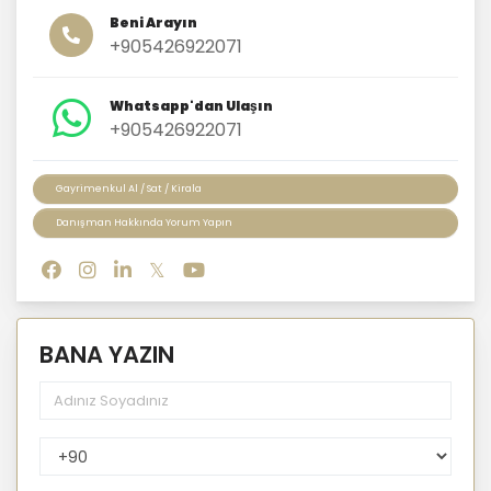
Beni Arayın
+905426922071
Whatsapp'dan Ulaşın
+905426922071
Gayrimenkul Al / Sat / Kirala
Danışman Hakkında Yorum Yapın
BANA YAZIN
PhoneNumberCountryPhoneCode