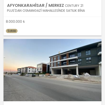
önce veri sahiplerinin bilgisine
AFYONKARAHİSAR / MERKEZ
CENTURY 21
sunmakla yükümlüdür. Kişisel veriler
PLUS'DAN OSMANGAZİ MAHALLESİNDE SATILIK BİNA
belirtilen meşru ve hukuka uygun
amaçlar dışında işlenmeyecektir..
8.000.000 ₺
Satılık
4. İşlendikleri Amaçla Bağlantılı, Sınırlı
ve Ölçülü Olma
MASTERTURK FRANCHİSİNG
GAYRİMENKUL SATIŞ VE PAZARLAMA
A.Ş. kişisel verileri belirlenen
amaçların gerçekleştirilmesine
elverişli bir biçimde işleyecek ve
amacın gerçekleştirilmesi ile ilgili
olmayan veya ihtiyaç duyulmayan
kişisel verilerin işlenmesinden
kaçınacaktır.
5. İlgili Mevzuatta Öngörülen veya