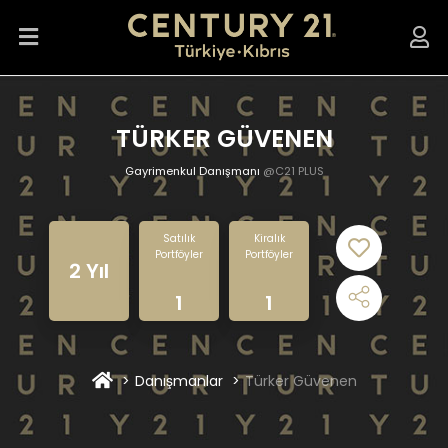
TÜRKER GÜVENEN
Gayrimenkul Danışmanı
@C21 PLUS
Satılık
Kiralık
Portföyler
Portföyler
2 Yıl
1
1
Danışmanlar
Türker Güvenen