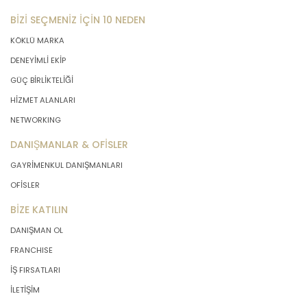
BİZİ SEÇMENİZ İÇİN 10 NEDEN
KÖKLÜ MARKA
DENEYİMLİ EKİP
GÜÇ BİRLİKTELİĞİ
HİZMET ALANLARI
NETWORKING
DANIŞMANLAR & OFİSLER
GAYRİMENKUL DANIŞMANLARI
OFİSLER
BİZE KATILIN
DANIŞMAN OL
FRANCHISE
İŞ FIRSATLARI
İLETİŞİM