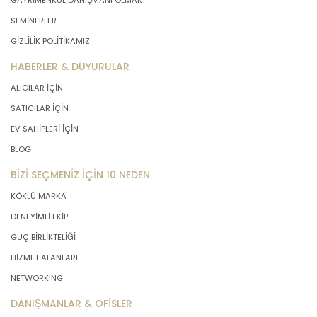
GAYRİMENKUL DANIŞMANI OLMAK
SEMİNERLER
GİZLİLİK POLİTİKAMIZ
HABERLER & DUYURULAR
ALICILAR İÇİN
SATICILAR İÇİN
EV SAHİPLERİ İÇİN
BLOG
BİZİ SEÇMENİZ İÇİN 10 NEDEN
KÖKLÜ MARKA
DENEYİMLİ EKİP
GÜÇ BİRLİKTELİĞİ
HİZMET ALANLARI
NETWORKING
DANIŞMANLAR & OFİSLER