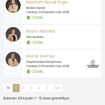
Mustafa Burak Ergin
Broker Owner
Century 21 Emerald Club 2025
C21 BAL
Büşra Altındal
Ofis Asistanı
C21 BAL
Murat Gümüş
Gayrimenkul Danışmanı
Century 21 Emerald Club 2025
C21 BAL
İlk
1
2
3
4
5
Son
Bulunan 49 kaydın 1 - 12 arası gösteriliyor.