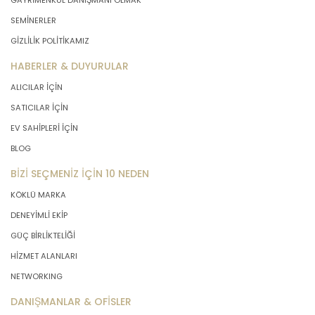
GAYRİMENKUL DANIŞMANI OLMAK
SEMİNERLER
GİZLİLİK POLİTİKAMIZ
HABERLER & DUYURULAR
ALICILAR İÇİN
SATICILAR İÇİN
EV SAHİPLERİ İÇİN
BLOG
BİZİ SEÇMENİZ İÇİN 10 NEDEN
KÖKLÜ MARKA
DENEYİMLİ EKİP
GÜÇ BİRLİKTELİĞİ
HİZMET ALANLARI
NETWORKING
DANIŞMANLAR & OFİSLER