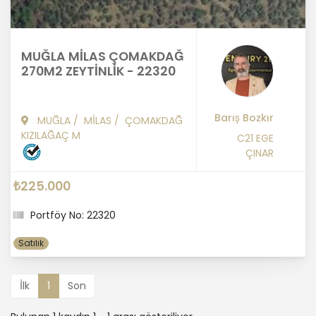
MUĞLA MİLAS ÇOMAKDAĞ
270M2 ZEYTİNLİK - 22320
Barış Bozkır
MUĞLA
/
MİLAS
/
ÇOMAKDAĞ
KIZILAĞAÇ M
C21 EGE
ÇINAR
₺225.000
Portföy No: 22320
Satılık
İlk
1
Son