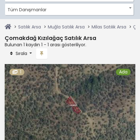
Tüm Danışmanlar
Satılık Arsa
Muğla Satılık Arsa
Milas Satılık Arsa
Çom
Çomakdağ Kızılağaç Satılık Arsa
Bulunan 1 kaydın 1 - 1 arası gösteriliyor.
Sırala
1
Ada