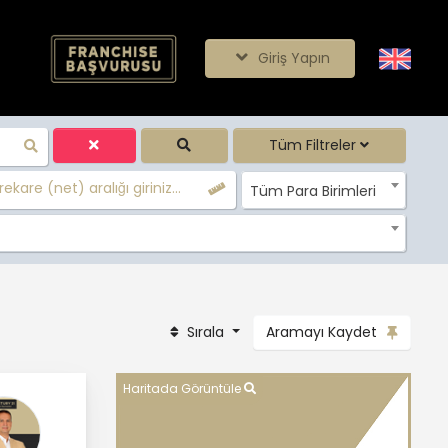
Giriş Yapın
Tüm Filtreler
ekare (net) aralığı giriniz...
Tüm Para Birimleri
Sırala
Aramayı Kaydet
Haritada Görüntüle