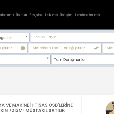
nlarımız
İlanlar
Projeler
Ekibimiz
İletişim
Seminerlerimiz
goriler
 giriniz...
Metrekare (brüt) aralığı giriniz...
Metr
Tüm Danışmanlar
k
A VE MAKİNE İHTİSAS OSB'LERİNE
KIN 7213M² MÜSTAKİL SATILIK