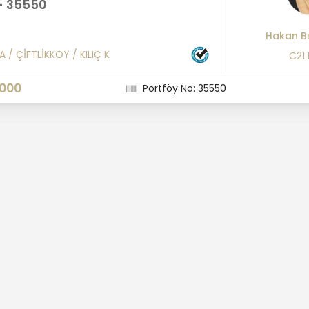
- 35550
Hakan B
A
/
ÇİFTLİKKÖY
/
KILIÇ K
C21
.000
Portföy No: 35550