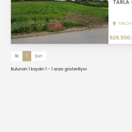
TARLA 
YALOV
₺26.500
İlk
1
Son
Bulunan 1 kaydın 1 - 1 arası gösteriliyor.