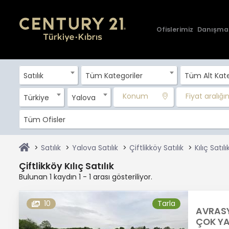
Ofislerimiz
Danışma
Satılık
Tüm Kategoriler
Tüm Alt Kate
Konum
Fiyat aralığını
Türkiye
Yalova
Tüm Ofisler
Satılık
Yalova Satılık
Çiftlikköy Satılık
Kılıç Satılı
Çiftlikköy Kılıç Satılık
Bulunan 1 kaydın 1 - 1 arası gösteriliyor.
10
Tarla
AVRASY
ÇOK YA