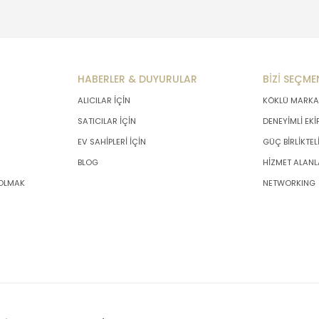
HABERLER & DUYURULAR
BİZİ SEÇME
ALICILAR İÇİN
KÖKLÜ MARKA
SATICILAR İÇİN
DENEYİMLİ EKİ
EV SAHİPLERİ İÇİN
GÜÇ BİRLİKTEL
BLOG
HİZMET ALANL
 OLMAK
NETWORKING