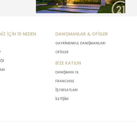
NİZ İÇİN 10 NEDEN
DANIŞMANLAR & OFİSLER
GAYRİMENKUL DANIŞMANLARI
P
OFİSLER
İĞİ
BİZE KATILIN
ARI
DANIŞMAN OL
FRANCHISE
İŞ FIRSATLARI
İLETİŞİM