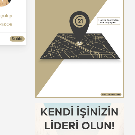
ıçakçı
 REKOR
Satılık