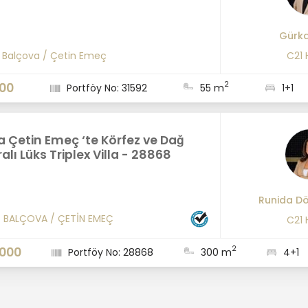
Gürka
/
Balçova
/
Çetin Emeç
C21
2
000
Portföy No: 31592
55 m
1+1
 Çetin Emeç ‘te Körfez ve Dağ
lı Lüks Triplex Villa - 28868
Runida D
/
BALÇOVA
/
ÇETİN EMEÇ
C21
2
.000
Portföy No: 28868
300 m
4+1