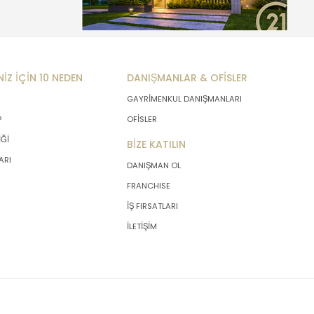
NİZ İÇİN 10 NEDEN
DANIŞMANLAR & OFİSLER
GAYRİMENKUL DANIŞMANLARI
P
OFİSLER
İĞİ
BİZE KATILIN
ARI
DANIŞMAN OL
FRANCHISE
İŞ FIRSATLARI
İLETİŞİM