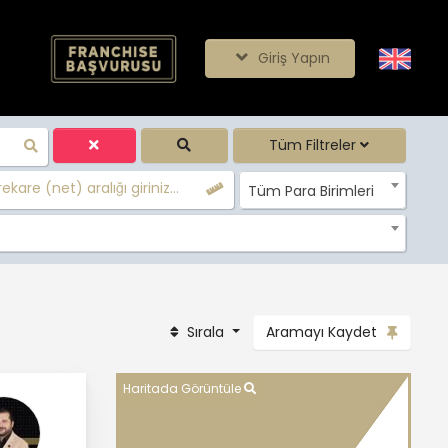
Giriş Yapın
Tüm Filtreler
ekare (net) aralığı giriniz...
Tüm Para Birimleri
Sırala
Aramayı Kaydet
Haritada Görüntüle