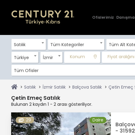
Ofislerimiz
Danışma
Satılık
Tüm Kategoriler
Tüm Alt Kate
Konum
Fiyat aralığını 
Türkiye
İzmir
Tüm Ofisler
Satılık
İzmir Satılık
Balçova Satılık
Çetin Emeç S
Çetin Emeç Satılık
Bulunan 2 kaydın 1 - 2 arası gösteriliyor.
29
Daire
Balçova
- 31592