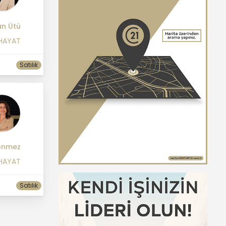
n Ütü
 HAYAT
Satılık
önmez
 HAYAT
Satılık