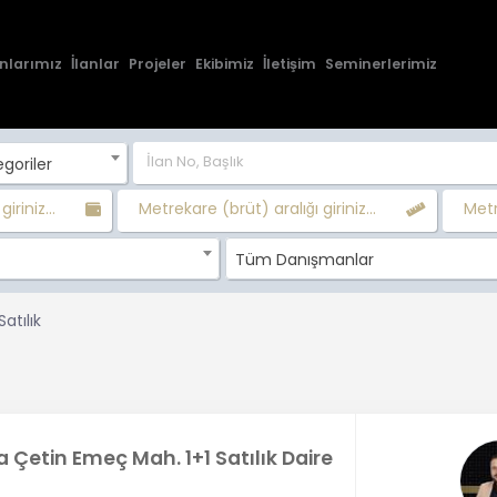
nlarımız
İlanlar
Projeler
Ekibimiz
İletişim
Seminerlerimiz
goriler
giriniz...
Metrekare (brüt) aralığı giriniz...
Metr
Tüm Danışmanlar
atılık
 Çetin Emeç Mah. 1+1 Satılık Daire