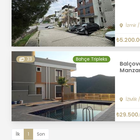
İzmir
₺5.200.
33
Bahçe Tripleks
Balçova
Manzara
İZMİR
₺29.500
İlk
1
Son