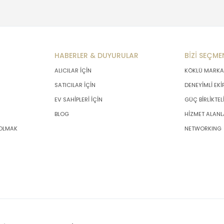
HABERLER & DUYURULAR
BİZİ SEÇME
ALICILAR İÇİN
KÖKLÜ MARKA
SATICILAR İÇİN
DENEYİMLİ EKİ
EV SAHİPLERİ İÇİN
GÜÇ BİRLİKTEL
BLOG
HİZMET ALANL
 OLMAK
NETWORKING