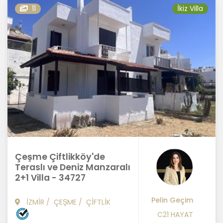
11
İkiz Villa
Çeşme Çiftlikköy'de
Teraslı ve Deniz Manzaralı
2+1 Villa - 34727
Pelin Geçim
İZMİR
/
ÇEŞME
/
ÇİFTLİK
C21 HAYAT