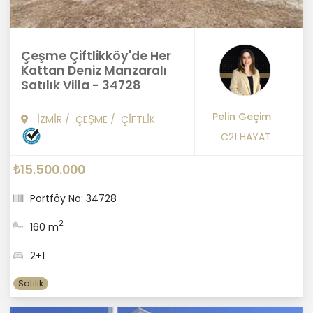
Çeşme Çiftlikköy'de Her
Kattan Deniz Manzaralı
Satılık Villa - 34728
Pelin Geçim
İZMİR
/
ÇEŞME
/
ÇİFTLİK
C21 HAYAT
₺15.500.000
Portföy No: 34728
2
160 m
2+1
Satılık