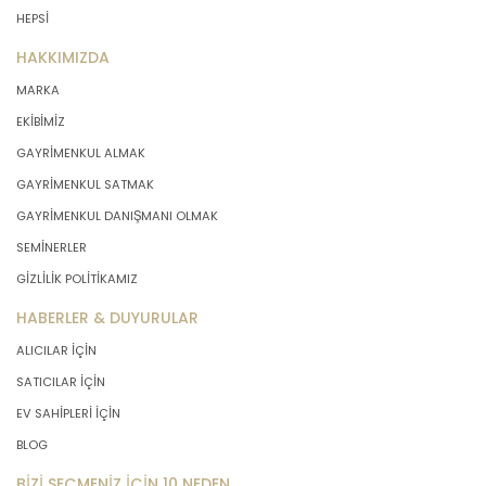
HEPSİ
HAKKIMIZDA
MARKA
EKİBİMİZ
GAYRİMENKUL ALMAK
GAYRİMENKUL SATMAK
GAYRİMENKUL DANIŞMANI OLMAK
SEMİNERLER
GİZLİLİK POLİTİKAMIZ
HABERLER & DUYURULAR
ALICILAR İÇİN
SATICILAR İÇİN
EV SAHİPLERİ İÇİN
BLOG
BİZİ SEÇMENİZ İÇİN 10 NEDEN