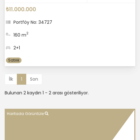
₺11.000.000
Portföy No: 34727
2
160 m
2+1
Satılık
İlk
1
Son
Bulunan 2 kaydın 1 - 2 arası gösteriliyor.
Haritada Görüntüle