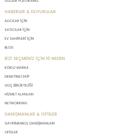
GİZLİLİK POLİTİKAMIZ
HABERLER & DUYURULAR
ALICILAR İÇİN
SATICILAR İÇİN
EV SAHİPLERİ İÇİN
BLOG
BİZİ SEÇMENİZ İÇİN 10 NEDEN
KÖKLÜ MARKA
DENEYİMLİ EKİP
GÜÇ BİRLİKTELİĞİ
HİZMET ALANLARI
NETWORKING
DANIŞMANLAR & OFİSLER
GAYRİMENKUL DANIŞMANLARI
OFİSLER