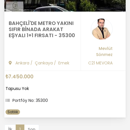
BAHÇELİ'DE METRO YAKINI
SIFIR BİNADA ARAKAT
EŞYALI 1+1 FIRSATI - 35300
Mevlüt
Sönmez
Ankara
/
Çankaya
/
Emek
C21 MEVORA
₺7.450.000
Tapusu Yok
Portföy No: 35300
Satılık
İlk
1
Son