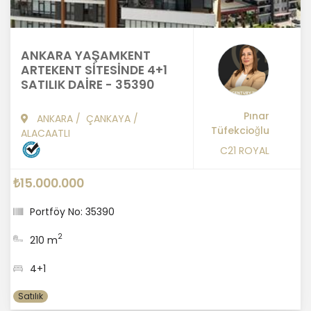
ANKARA YAŞAMKENT
ARTEKENT SİTESİNDE 4+1
SATILIK DAİRE - 35390
Pınar
ANKARA
/
ÇANKAYA
/
Tüfekcioğlu
ALACAATLI
C21 ROYAL
₺15.000.000
Portföy No: 35390
2
210 m
4+1
Satılık