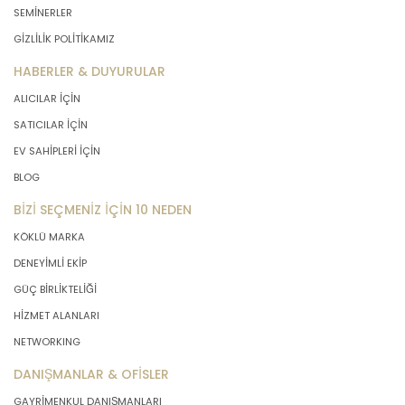
SEMİNERLER
GİZLİLİK POLİTİKAMIZ
HABERLER & DUYURULAR
ALICILAR İÇİN
SATICILAR İÇİN
EV SAHİPLERİ İÇİN
BLOG
BİZİ SEÇMENİZ İÇİN 10 NEDEN
KÖKLÜ MARKA
DENEYİMLİ EKİP
GÜÇ BİRLİKTELİĞİ
HİZMET ALANLARI
NETWORKING
DANIŞMANLAR & OFİSLER
GAYRİMENKUL DANIŞMANLARI