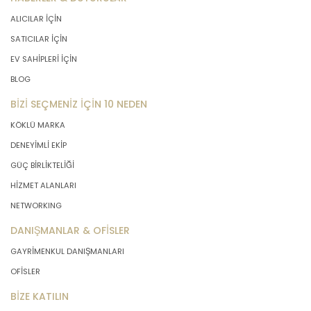
ALICILAR İÇİN
SATICILAR İÇİN
EV SAHİPLERİ İÇİN
BLOG
BİZİ SEÇMENİZ İÇİN 10 NEDEN
KÖKLÜ MARKA
DENEYİMLİ EKİP
GÜÇ BİRLİKTELİĞİ
HİZMET ALANLARI
NETWORKING
DANIŞMANLAR & OFİSLER
GAYRİMENKUL DANIŞMANLARI
OFİSLER
BİZE KATILIN