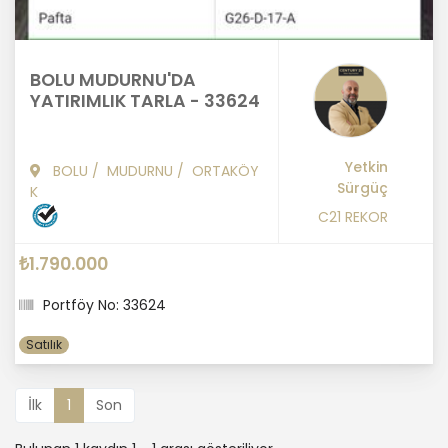
BOLU MUDURNU'DA
YATIRIMLIK TARLA - 33624
Yetkin
BOLU
/
MUDURNU
/
ORTAKÖY
Sürgüç
K
C21 REKOR
₺1.790.000
Portföy No: 33624
Satılık
İlk
1
Son