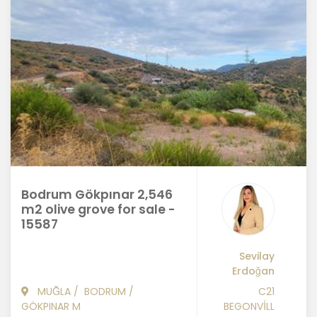
Bodrum Gökpınar 2,546
m2 olive grove for sale -
15587
Sevilay
Erdoğan
MUĞLA
/
BODRUM
/
C21
GÖKPINAR M
BEGONVİLL