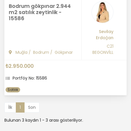
Bodrum gökpınar 2.944
m2 satılık zeytinlik -
15586
Sevilay
Erdoğan
C21
Muğla
/
Bodrum
/
Gökpınar
BEGONVİLL
₺2.950.000
Portföy No: 15586
Satılık
İlk
1
Son
Bulunan 3 kaydın 1 - 3 arası gösteriliyor.