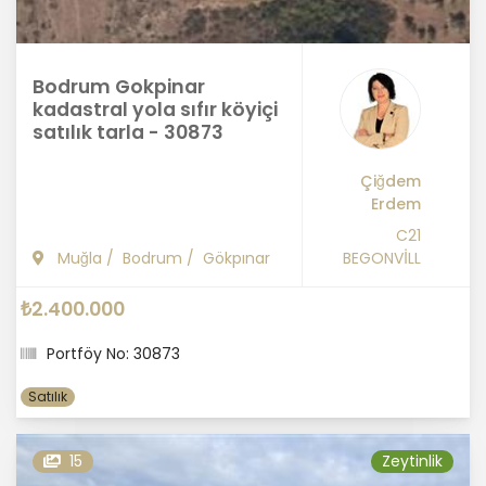
Bodrum Gokpinar
kadastral yola sıfır köyiçi
satılık tarla - 30873
Çiğdem
Erdem
C21
Muğla
/
Bodrum
/
Gökpınar
BEGONVİLL
₺2.400.000
Portföy No: 30873
Satılık
15
Zeytinlik