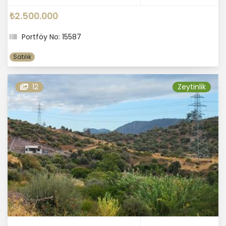
₺2.500.000
Portföy No: 15587
Satılık
12
Zeytinlik